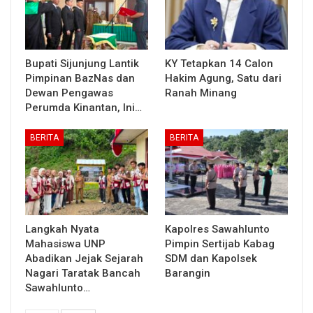
Bupati Sijunjung Lantik
KY Tetapkan 14 Calon
Pimpinan BazNas dan
Hakim Agung, Satu dari
Dewan Pengawas
Ranah Minang
Perumda Kinantan, Ini…
BERITA
BERITA
Langkah Nyata
Kapolres Sawahlunto
Mahasiswa UNP
Pimpin Sertijab Kabag
Abadikan Jejak Sejarah
SDM dan Kapolsek
Nagari Taratak Bancah
Barangin
Sawahlunto…