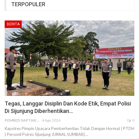
TERPOPULER
BERITA
Tegas, Langgar Disiplin Dan Kode Etik, Empat Polisi
Di Sijunjung Diberhentikan…
PEMRED SAPTARIUS
4 Agu 2026
0
Kapolres Pimpin Upacara Pemberhentian Tidak Dengan Hormat ( PTDH
) Personil Polres Sijunjung JURNAL SUMBAR|…