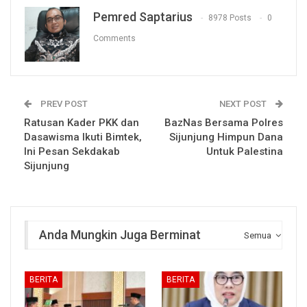
Pemred Saptarius
8978 Posts
0
Comments
PREV POST
NEXT POST
Ratusan Kader PKK dan
BazNas Bersama Polres
Dasawisma Ikuti Bimtek,
Sijunjung Himpun Dana
Ini Pesan Sekdakab
Untuk Palestina
Sijunjung
Anda Mungkin Juga Berminat
Semua
BERITA
BERITA