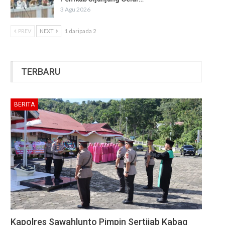
3 Agu 2026
PREV
NEXT
1 daripada 2
TERBARU
BERITA
Kapolres Sawahlunto Pimpin Sertijab Kabag