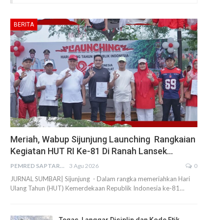
BERITA
Meriah, Wabup Sijunjung Launching Rangkaian
Kegiatan HUT RI Ke-81 Di Ranah Lansek…
PEMRED SAPTARIUS
3 Agu 2026
0
JURNAL SUMBAR| Sijunjung - Dalam rangka memeriahkan Hari
Ulang Tahun (HUT) Kemerdekaan Republik Indonesia ke-81…