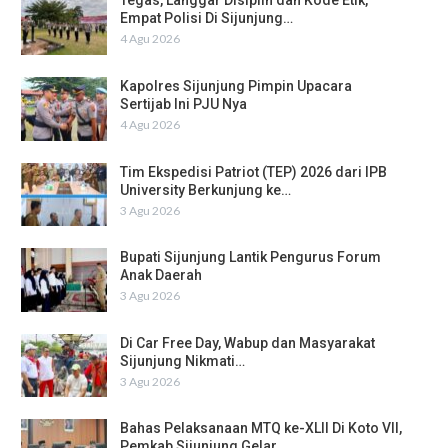
Tegas, Langgar Disiplin dan Kode Etik,
Empat Polisi Di Sijunjung…
4 Agu 2026
Kapolres Sijunjung Pimpin Upacara
Sertijab Ini PJU Nya
4 Agu 2026
Tim Ekspedisi Patriot (TEP) 2026 dari IPB
University Berkunjung ke…
3 Agu 2026
Bupati Sijunjung Lantik Pengurus Forum
Anak Daerah
3 Agu 2026
Di Car Free Day, Wabup dan Masyarakat
Sijunjung Nikmati…
3 Agu 2026
Bahas Pelaksanaan MTQ ke-XLII Di Koto VII,
Pemkab Sijunjung Gelar…