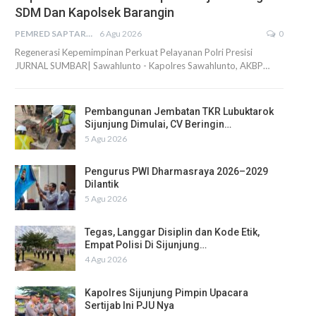
SDM Dan Kapolsek Barangin
PEMRED SAPTARIUS
6 Agu 2026
0
Regenerasi Kepemimpinan Perkuat Pelayanan Polri Presisi
JURNAL SUMBAR| Sawahlunto - Kapolres Sawahlunto, AKBP…
Pembangunan Jembatan TKR Lubuktarok
Sijunjung Dimulai, CV Beringin…
5 Agu 2026
Pengurus PWI Dharmasraya 2026–2029
Dilantik
5 Agu 2026
Tegas, Langgar Disiplin dan Kode Etik,
Empat Polisi Di Sijunjung…
4 Agu 2026
Kapolres Sijunjung Pimpin Upacara
Sertijab Ini PJU Nya