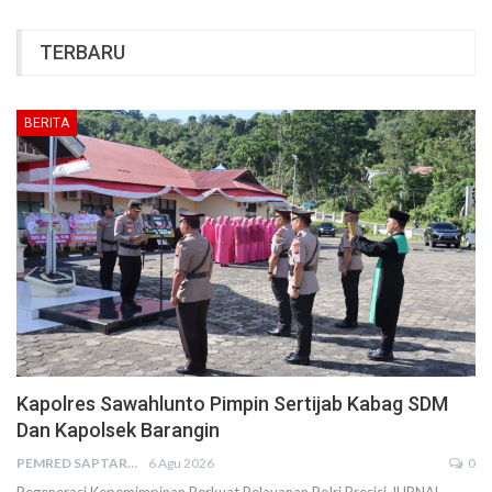
TERBARU
BERITA
Kapolres Sawahlunto Pimpin Sertijab Kabag SDM
Dan Kapolsek Barangin
PEMRED SAPTARIUS
6 Agu 2026
0
Regenerasi Kepemimpinan Perkuat Pelayanan Polri Presisi JURNAL