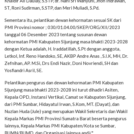
Khaidir Ali Daulay, S.STP, dr. Nani Sri Wahyuni, Jhon Indrawan,
ST, Roni Sudirman, S.STP, dan Meri Muliadi, S.Pd.
Sementara itu, pelantikan dewan kehormatan sesuai SK dari
PMI Provinsi nomor ; 030/01.04.00/SKEP/ORG/XII/2023
tanggal 06 Desember 2023 tentang susunan dewan
kehormatan PMI Kabupaten Sijunjung masa bhakti 2023-2028
dengan Ketua adalah, H. Iraddatillah, S.Pt dengan anggota,
Letkol, Inf. Reno Handoko, SE, AKBP Andre Anas , S.I.K, MH, Dr.
Zefnihan, AP. M.Si, Drs Endi Nazir, Doni Novriendi, SH dan
Yosfiandri Asril, SE.
Pelantikan pengurus dan dewan kehormatan PMI Kabupaten
Sijunjung masa bhakti 2023-2028 ini turut dihadiri Asiten,
Kepala OPD, Instansi Vertikal, Camat se Kabupaten Sijunjung,
dari PMI Sumbar, Hidayatul Irwan, S.Kom, MT. (Dayat), dan
Nuzlan Huda (Jule) yang merupakan Wakil Sekretaris dan Wakil
Kepala Markas PMI Provinsi Sumatra Barat beserta pengurus
lainnya, Kepala Markas PMI Kabupaten/Kota se Sumbar,
BUMN/BUMD, dan Organisasi lainnya.andi/*