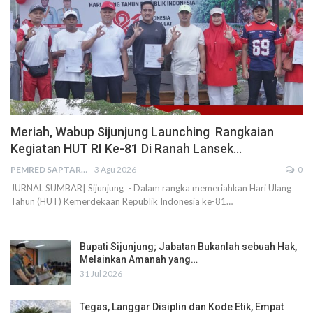
Meriah, Wabup Sijunjung Launching Rangkaian
Kegiatan HUT RI Ke-81 Di Ranah Lansek…
PEMRED SAPTARIUS
3 Agu 2026
0
JURNAL SUMBAR| Sijunjung - Dalam rangka memeriahkan Hari Ulang
Tahun (HUT) Kemerdekaan Republik Indonesia ke-81…
Bupati Sijunjung; Jabatan Bukanlah sebuah Hak,
Melainkan Amanah yang…
31 Jul 2026
Tegas, Langgar Disiplin dan Kode Etik, Empat