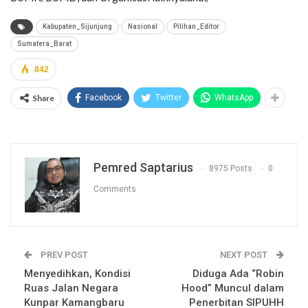
Kabupaten_Sijunjung
Nasional
Pilihan_Editor
Sumatera_Barat
842
Share
Facebook
Twitter
WhatsApp
Pemred Saptarius
8975 Posts
0
Comments
PREV POST
NEXT POST
Menyedihkan, Kondisi
Diduga Ada “Robin
Ruas Jalan Negara
Hood” Muncul dalam
Kunpar Kamangbaru
Penerbitan SIPUHH