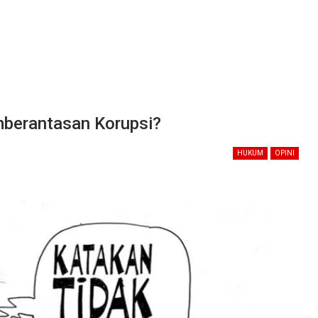
berantasan Korupsi?
HUKUM
OPINI