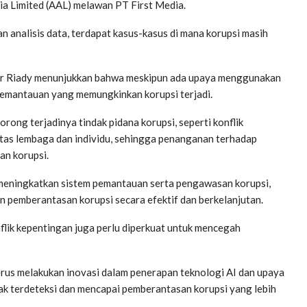
a Limited (AAL) melawan PT First Media.
analisis data, terdapat kasus-kasus di mana korupsi masih
tar Riady menunjukkan bahwa meskipun ada upaya menggunakan
pemantauan yang memungkinkan korupsi terjadi.
orong terjadinya tindak pidana korupsi, seperti konflik
itas lembaga dan individu, sehingga penanganan terhadap
an korupsi.
 meningkatkan sistem pemantauan serta pengawasan korupsi,
n pemberantasan korupsi secara efektif dan berkelanjutan.
flik kepentingan juga perlu diperkuat untuk mencegah
terus melakukan inovasi dalam penerapan teknologi AI dan upaya
ak terdeteksi dan mencapai pemberantasan korupsi yang lebih