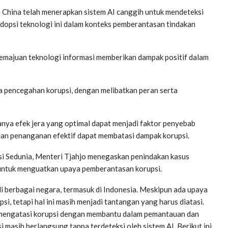
 China telah menerapkan sistem AI canggih untuk mendeteksi
dopsi teknologi ini dalam konteks pemberantasan tindakan
emajuan teknologi informasi memberikan dampak positif dalam
a pencegahan korupsi, dengan melibatkan peran serta
danya efek jera yang optimal dapat menjadi faktor penyebab
 dan penanganan efektif dapat membatasi dampak korupsi.
si Sedunia, Menteri Tjahjo menegaskan penindakan kasus
 untuk menguatkan upaya pemberantasan korupsi.
i berbagai negara, termasuk di Indonesia. Meskipun ada upaya
, tetapi hal ini masih menjadi tantangan yang harus diatasi.
m mengatasi korupsi dengan membantu dalam pemantauan dan
i masih berlangsung tanpa terdeteksi oleh sistem AI. Berikut ini