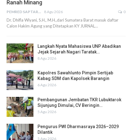
Ranah Minang
PEMRED SAPTARIUS
8 Agu 2026
0
Dr. Dhifla Wiyani, S.H., M.H.,dari Sumatera Barat masuk daftar
Calon Hakim Agung yang Ditetapkan KY JURNAL…
Langkah Nyata Mahasiswa UNP Abadikan
Jejak Sejarah Nagari Taratak…
8 Agu 2026
Kapolres Sawahlunto Pimpin Sertijab
Kabag SDM dan Kapolsek Barangin
6 Agu 2026
Pembangunan Jembatan TKR Lubuktarok
Sijunjung Dimulai, CV Beringin…
5 Agu 2026
Pengurus PWI Dharmasraya 2026–2029
Dilantik
5 Agu 2026