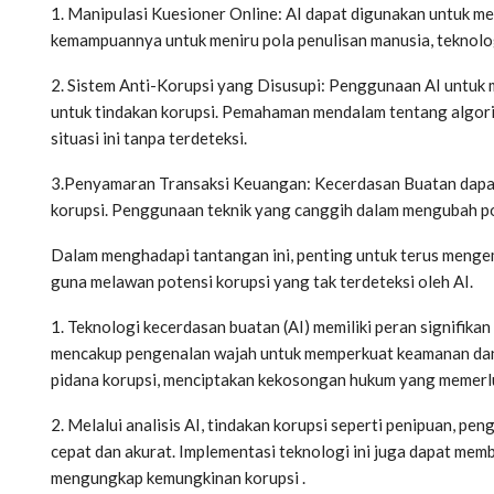
1. Manipulasi Kuesioner Online: AI dapat digunakan untuk me
kemampuannya untuk meniru pola penulisan manusia, teknologi
2. Sistem Anti-Korupsi yang Disusupi: Penggunaan AI untuk m
untuk tindakan korupsi. Pemahaman mendalam tentang algor
situasi ini tanpa terdeteksi.
3.Penyamaran Transaksi Keuangan: Kecerdasan Buatan dapat
korupsi. Penggunaan teknik yang canggih dalam mengubah po
Dalam menghadapi tantangan ini, penting untuk terus menge
guna melawan potensi korupsi yang tak terdeteksi oleh AI.
1. Teknologi kecerdasan buatan (AI) memiliki peran signifika
mencakup pengenalan wajah untuk memperkuat keamanan dan p
pidana korupsi, menciptakan kekosongan hukum yang memerl
2. Melalui analisis AI, tindakan korupsi seperti penipuan, pen
cepat dan akurat. Implementasi teknologi ini juga dapat me
mengungkap kemungkinan korupsi .