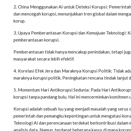
2. China Menggunakan AI untuk Deteksi Korupsi: Pemerintah
dan mencegah korupsi, menunjukkan tren global dalam menga
korup.
3. Upaya Pemberantasan Korupsi dan Kemajuan Teknologi: K
pemberantasan korupsi.
Pemberantasan tidak hanya mencakup penindakan, tetapi jug
masyarakat secara lebih efektif.
4. Korelasi Efek Jera dan Maraknya Korupsi Politik: Tidak a
maraknya korupsi politik. Peningkatan rencana tindak lanjut
5. Momentum Hari Antikorupsi Sedunia: Pada Hari Antikorup
korupsi tanpa pandang bulu. Hal ini mencerminkan komitmen
Korupsi adalah sebuah isu yang menjadi masalah yang serus d
pemerintah dan pemangku kepentingan untuk mengatasi korupsi
Teknologi AI dan perencanaan terdekat berkontribusi dala
analisis data. Namun, terdapat beberapa kasus di mana korups