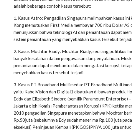
adalah beberapa contoh kasus tersebut:
1. Kasus Astro: Pengadilan Singapura melimpahkan kasus in
Kong memutuskan First Media membayar 700 ribu Dolar AS da
menunjukkan bahwa teknologi AI dan pemantauan dapat memba
sistem pemantauan yang menyebabkan kasus tersebut terjadi
2. Kasus Mochtar Riady: Mochtar Riady, seorang politikus In
banyak kesalahan dalam pengawasan dan penyalahuan. Meski
pemantauan dapat membantu dalam mengatasi korupsi, tetap
menyebabkan kasus tersebut terjadi.
3. Kasus PT Broadband Multimedia: PT Broadband Multimedi
yaitu KabelVision dan Digital1 disatukan di bawah produk 
Eddy dan Elizabeth Sindoro (pemilik Paramount Enterprise) –
Jakarta oleh Komisi Pemberantasan Korupsi (KPK) ketika men
2010 pengadilan Singapura menetapkan bahwa Mochtar berh
Rp.50juta (sebelumnya Edy sudah menerima Rp.100 juta pad
eksekusi) Peninjauan Kembali (PK GOSIPNYA 100 juta untu