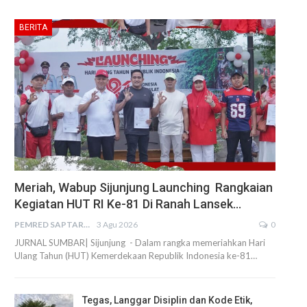
BERITA
Meriah, Wabup Sijunjung Launching Rangkaian
Kegiatan HUT RI Ke-81 Di Ranah Lansek…
PEMRED SAPTARIUS
3 Agu 2026
0
JURNAL SUMBAR| Sijunjung - Dalam rangka memeriahkan Hari
Ulang Tahun (HUT) Kemerdekaan Republik Indonesia ke-81…
Tegas, Langgar Disiplin dan Kode Etik,