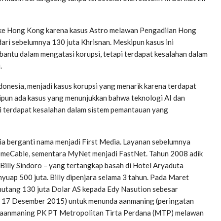
i ke Hong Kong karena kasus Astro melawan Pengadilan Hong
ri sebelumnya 130 juta Khrisnan. Meskipun kasus ini
ntu dalam mengatasi korupsi, tetapi terdapat kesalahan dalam
.
donesia, menjadi kasus korupsi yang menarik karena terdapat
pun ada kasus yang menunjukkan bahwa teknologi AI dan
i terdapat kesalahan dalam sistem pemantauan yang
a berganti nama menjadi First Media. Layanan sebelumnya
HomeCable, sementara MyNet menjadi FastNet. Tahun 2008 adik
 Billy Sindoro – yang tertangkap basah di Hotel Aryaduta
yuap 500 juta. Billy dipenjara selama 3 tahun. Pada Maret
utang 130 juta Dolar AS kepada Edy Nasution sebesar
a 17 Desember 2015) untuk menunda aanmaning (peringatan
k aanmaning PK PT Metropolitan Tirta Perdana (MTP) melawan