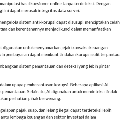
manipulasi hasil kuesioner online tanpa terdeteksi. Dengan
 ini dapat merusak integritas data survei.
engelola sistem anti-korupsi dapat disusupi, menciptakan celah
itma dan kerentanannya menjadi kunci dalam memanfaatkan
 digunakan untuk menyamarkan jejak transaksi keuangan
la pembayaran dapat membuat tindakan korupsi sulit terpantau.
mbangkan sistem pemantauan dan deteksi yang lebih pintar
n dalam upaya pemberantasan korupsi. Beberapa aplikasi AI
emantauan. Selain itu, AI digunakan untuk mendeteksi tindak
ukan perhatian pihak berwenang.
ggelapan pajak, suap, dan lelang ilegal dapat terdeteksi lebih
mbantu lembaga keuangan dan sektor investasi dalam