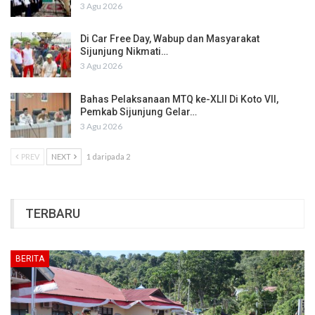
3 Agu 2026
Di Car Free Day, Wabup dan Masyarakat
Sijunjung Nikmati…
3 Agu 2026
Bahas Pelaksanaan MTQ ke-XLII Di Koto VII,
Pemkab Sijunjung Gelar…
3 Agu 2026
PREV
NEXT
1 daripada 2
TERBARU
BERITA