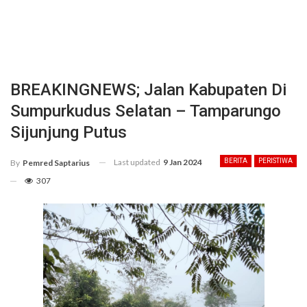
BREAKINGNEWS; Jalan Kabupaten Di
Sumpurkudus Selatan – Tamparungo
Sijunjung Putus
Last updated
9 Jan 2024
BERITA
PERISTIWA
By
Pemred Saptarius
307