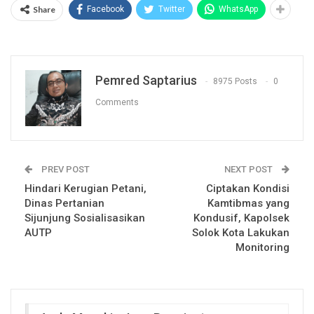
Share
Facebook
Twitter
WhatsApp
Pemred Saptarius
8975 Posts
0
Comments
PREV POST
NEXT POST
Hindari Kerugian Petani,
Ciptakan Kondisi
Dinas Pertanian
Kamtibmas yang
Sijunjung Sosialisasikan
Kondusif, Kapolsek
AUTP
Solok Kota Lakukan
Monitoring