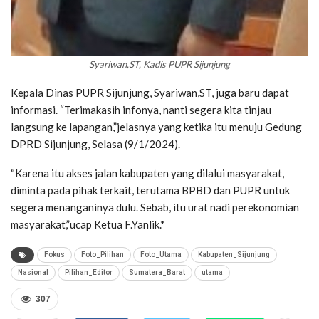
Syariwan,ST, Kadis PUPR Sijunjung
Kepala Dinas PUPR Sijunjung, Syariwan,ST, juga baru dapat
informasi. “Terimakasih infonya, nanti segera kita tinjau
langsung ke lapangan,”jelasnya yang ketika itu menuju Gedung
DPRD Sijunjung, Selasa (9/1/2024).
“Karena itu akses jalan kabupaten yang dilalui masyarakat,
diminta pada pihak terkait, terutama BPBD dan PUPR untuk
segera menanganinya dulu. Sebab, itu urat nadi perekonomian
masyarakat,”ucap Ketua F.Yanlik.*
Fokus
Foto_Pilihan
Foto_Utama
Kabupaten_Sijunjung
Nasional
Pilihan_Editor
Sumatera_Barat
utama
307