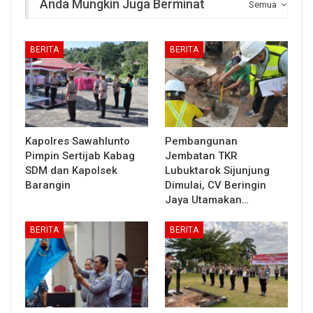
Anda Mungkin Juga Berminat
Semua
BERITA
BERITA
Kapolres Sawahlunto
Pembangunan
Pimpin Sertijab Kabag
Jembatan TKR
SDM dan Kapolsek
Lubuktarok Sijunjung
Barangin
Dimulai, CV Beringin
Jaya Utamakan…
BERITA
BERITA