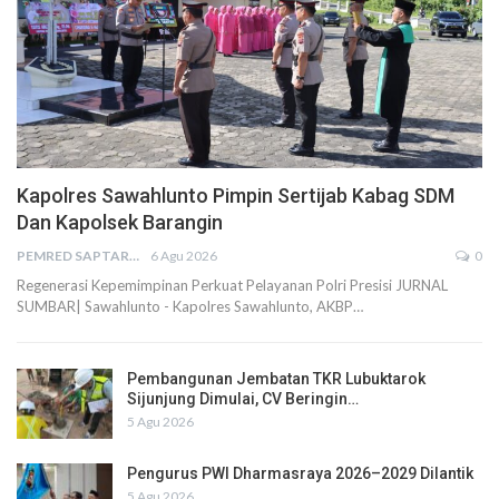
Kapolres Sawahlunto Pimpin Sertijab Kabag SDM
Dan Kapolsek Barangin
PEMRED SAPTARIUS
6 Agu 2026
0
Regenerasi Kepemimpinan Perkuat Pelayanan Polri Presisi JURNAL
SUMBAR| Sawahlunto - Kapolres Sawahlunto, AKBP…
Pembangunan Jembatan TKR Lubuktarok
Sijunjung Dimulai, CV Beringin…
5 Agu 2026
Pengurus PWI Dharmasraya 2026–2029 Dilantik
5 Agu 2026