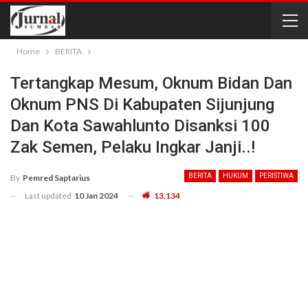
Home
BERITA
Tertangkap Mesum, Oknum Bidan Dan
Oknum PNS Di Kabupaten Sijunjung
Dan Kota Sawahlunto Disanksi 100
Zak Semen, Pelaku Ingkar Janji..!
BERITA
HUKUM
PERISTIWA
By
Pemred Saptarius
Last updated
10 Jan 2024
13,134