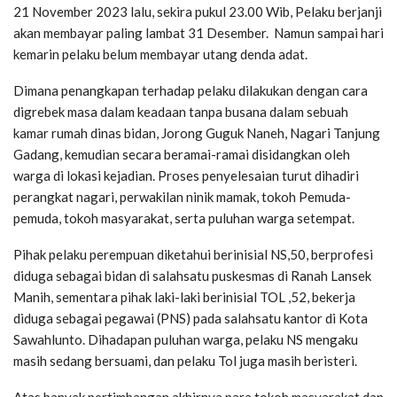
21 November 2023 lalu, sekira pukul 23.00 Wib, Pelaku berjanji
akan membayar paling lambat 31 Desember. Namun sampai hari
kemarin pelaku belum membayar utang denda adat.
Dimana penangkapan terhadap pelaku dilakukan dengan cara
digrebek masa dalam keadaan tanpa busana dalam sebuah
kamar rumah dinas bidan, Jorong Guguk Naneh, Nagari Tanjung
Gadang, kemudian secara beramai-ramai disidangkan oleh
warga di lokasi kejadian. Proses penyelesaian turut dihadiri
perangkat nagari, perwakilan ninik mamak, tokoh Pemuda-
pemuda, tokoh masyarakat, serta puluhan warga setempat.
Pihak pelaku perempuan diketahui berinisial NS,50, berprofesi
diduga sebagai bidan di salahsatu puskesmas di Ranah Lansek
Manih, sementara pihak laki-laki berinisial TOL ,52, bekerja
diduga sebagai pegawai (PNS) pada salahsatu kantor di Kota
Sawahlunto. Dihadapan puluhan warga, pelaku NS mengaku
masih sedang bersuami, dan pelaku Tol juga masih beristeri.
Atas banyak pertimbangan akhirnya para tokoh masyarakat dan