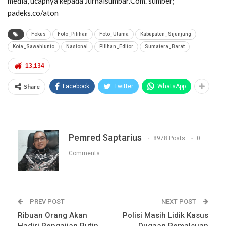
media,”ucapnya kepada Jurnalsumbar.Com. sumber;
padeks.co/aton
Fokus
Foto_Pilihan
Foto_Utama
Kabupaten_Sijunjung
Kota_Sawahlunto
Nasional
Pilihan_Editor
Sumatera_Barat
13,134
Share
Facebook
Twitter
WhatsApp
Pemred Saptarius
8978 Posts
0
Comments
PREV POST
NEXT POST
Ribuan Orang Akan
Polisi Masih Lidik Kasus
Hadiri Pengajian Rutin
Dugaan Pemalsuan