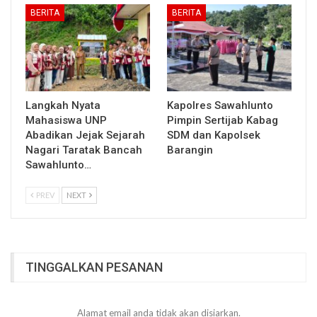
BERITA
BERITA
Langkah Nyata
Kapolres Sawahlunto
Mahasiswa UNP
Pimpin Sertijab Kabag
Abadikan Jejak Sejarah
SDM dan Kapolsek
Nagari Taratak Bancah
Barangin
Sawahlunto…
PREV
NEXT
TINGGALKAN PESANAN
Alamat email anda tidak akan disiarkan.