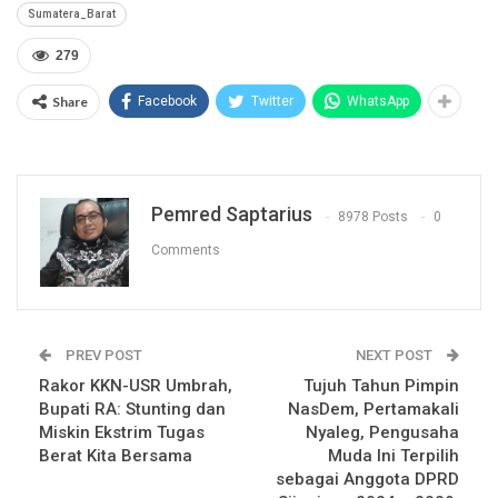
Sumatera_Barat
279
Share
Facebook
Twitter
WhatsApp
Pemred Saptarius
8978 Posts
0
Comments
PREV POST
NEXT POST
Rakor KKN-USR Umbrah,
Tujuh Tahun Pimpin
Bupati RA: Stunting dan
NasDem, Pertamakali
Miskin Ekstrim Tugas
Nyaleg, Pengusaha
Berat Kita Bersama
Muda Ini Terpilih
sebagai Anggota DPRD