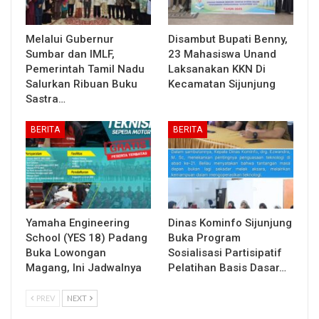
Melalui Gubernur
Disambut Bupati Benny,
Sumbar dan IMLF,
23 Mahasiswa Unand
Pemerintah Tamil Nadu
Laksanakan KKN Di
Salurkan Ribuan Buku
Kecamatan Sijunjung
Sastra…
BERITA
BERITA
Yamaha Engineering
Dinas Kominfo Sijunjung
School (YES 18) Padang
Buka Program
Buka Lowongan
Sosialisasi Partisipatif
Magang, Ini Jadwalnya
Pelatihan Basis Dasar…
PREV
NEXT