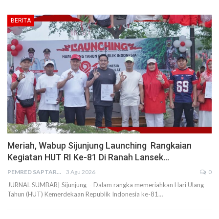
BERITA
Meriah, Wabup Sijunjung Launching Rangkaian
Kegiatan HUT RI Ke-81 Di Ranah Lansek…
PEMRED SAPTARIUS
3 Agu 2026
0
JURNAL SUMBAR| Sijunjung - Dalam rangka memeriahkan Hari Ulang
Tahun (HUT) Kemerdekaan Republik Indonesia ke-81…