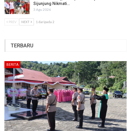
Sijunjung Nikmati…
3 Agu 2026
PREV
NEXT
1 daripada 2
TERBARU
BERITA