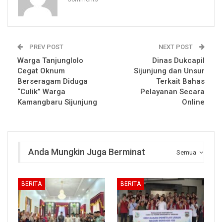
PREV POST
NEXT POST
Warga Tanjunglolo
Dinas Dukcapil
Cegat Oknum
Sijunjung dan Unsur
Berseragam Diduga
Terkait Bahas
“Culik” Warga
Pelayanan Secara
Kamangbaru Sijunjung
Online
Anda Mungkin Juga Berminat
Semua
BERITA
BERITA