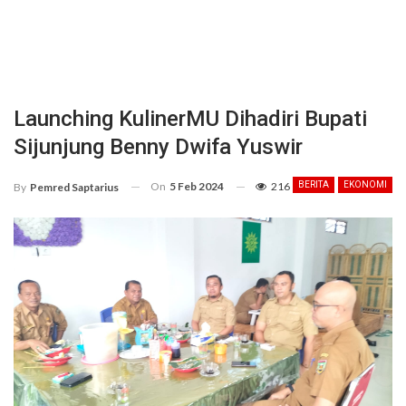
Launching KulinerMU Dihadiri Bupati
Sijunjung Benny Dwifa Yuswir
On
5 Feb 2024
216
BERITA
EKONOMI
By
Pemred Saptarius