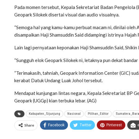
Pada momen tersebut, Kepala Sekretariat Badan Pengelola (
Geopark Silokek disertai visual dan audio visualnya.
“Semoga hal yang kamu-kamu perbuat macam ni, dinilai oleh A
disampaikan Haji Shamsuddin Said didampingi istrinya Hajah 
Lain lagi pernyataan keponakan Haji Shamsuddin Said, Shikin
“Sungguh elok Geopark Silokek ni, letaknya pun dekat bandar (
“Terimakasih, tahniah, Geopark Information Center (GIC) suda
kerabat Datuk Undang Luak Johol tersebut.
Mendapat kunjungan lintas negara, Kepala Sekretariat BP Ge
Geopark (UGGp) kian terbuka lebar. (AG)
Kabupaten_Sijunjung
Nasional
Pilihan_Editor
Sumatera_Bara
Share
Facebook
Twitter
Pinterest