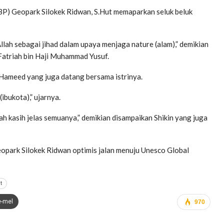
BP) Geopark Silokek Ridwan, S.Hut memaparkan seluk beluk
llah sebagai jihad dalam upaya menjaga nature (alam),” demikian
Fatriah bin Haji Muhammad Yusuf.
 Hameed yang juga datang bersama istrinya.
ibukota),” ujarnya.
h kasih jelas semuanya,” demikian disampaikan Shikin yang juga
opark Silokek Ridwan optimis jalan menuju Unesco Global
t
e-mel
970