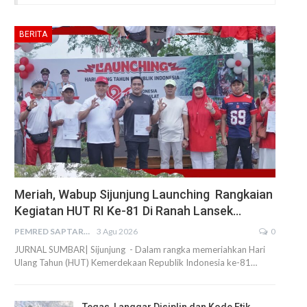
BERITA
Meriah, Wabup Sijunjung Launching Rangkaian
Kegiatan HUT RI Ke-81 Di Ranah Lansek…
PEMRED SAPTARIUS
3 Agu 2026
0
JURNAL SUMBAR| Sijunjung - Dalam rangka memeriahkan Hari
Ulang Tahun (HUT) Kemerdekaan Republik Indonesia ke-81…