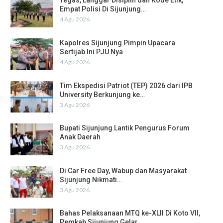
Tegas, Langgar Disiplin dan Kode Etik,
Empat Polisi Di Sijunjung…
4 Agu 2026
Kapolres Sijunjung Pimpin Upacara
Sertijab Ini PJU Nya
4 Agu 2026
Tim Ekspedisi Patriot (TEP) 2026 dari IPB
University Berkunjung ke…
3 Agu 2026
Bupati Sijunjung Lantik Pengurus Forum
Anak Daerah
3 Agu 2026
Di Car Free Day, Wabup dan Masyarakat
Sijunjung Nikmati…
3 Agu 2026
Bahas Pelaksanaan MTQ ke-XLII Di Koto VII,
Pemkab Sijunjung Gelar…