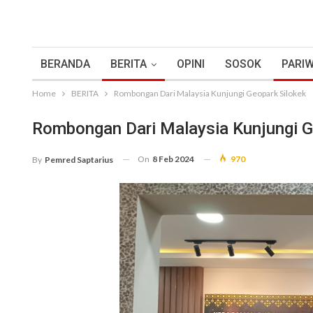
BERANDA
BERITA
OPINI
SOSOK
PARIW
Home
BERITA
Rombongan Dari Malaysia Kunjungi Geopark Silokek
Rombongan Dari Malaysia Kunjungi G
On
8 Feb 2024
970
By
Pemred Saptarius