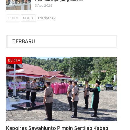
3 Agu 2026
PREV
NEXT
1 daripada 2
TERBARU
BERITA
Kapolres Sawahlunto Pimpin Sertijab Kabag