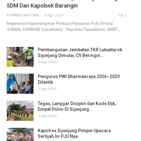
SDM Dan Kapolsek Barangin
PEMRED SAPTARIUS
6 Agu 2026
0
Regenerasi Kepemimpinan Perkuat Pelayanan Polri Presisi
JURNAL SUMBAR| Sawahlunto - Kapolres Sawahlunto, AKBP…
Pembangunan Jembatan TKR Lubuktarok
Sijunjung Dimulai, CV Beringin…
5 Agu 2026
Pengurus PWI Dharmasraya 2026–2029
Dilantik
5 Agu 2026
Tegas, Langgar Disiplin dan Kode Etik,
Empat Polisi Di Sijunjung…
4 Agu 2026
Kapolres Sijunjung Pimpin Upacara
Sertijab Ini PJU Nya