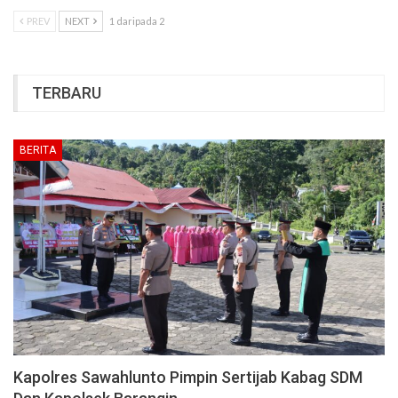
PREV
NEXT
1 daripada 2
TERBARU
BERITA
Kapolres Sawahlunto Pimpin Sertijab Kabag SDM