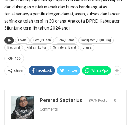
dan dukungan niniak mamak dan bundo kanduang atas
terlaksananya pemilu dengan damai, aman, sukses dan lancar
sehingga telah terpilih 30 orang Anggota DPRD Kabupaten
Sijunjung terpilih tahun 2024.andi
Fokus
Foto_Pilihan
Foto_Utama
Kabupaten_Sijunjung
Nasional
Pilihan_Editor
Sumatera_Barat
utama
435
Share
Facebook
Twitter
WhatsApp
Pemred Saptarius
8975 Posts
0
Comments