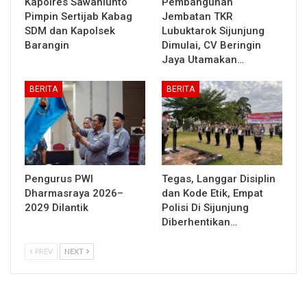
Kapolres Sawahlunto
Pembangunan
Pimpin Sertijab Kabag
Jembatan TKR
SDM dan Kapolsek
Lubuktarok Sijunjung
Barangin
Dimulai, CV Beringin
Jaya Utamakan…
BERITA
BERITA
Pengurus PWI
Tegas, Langgar Disiplin
Dharmasraya 2026–
dan Kode Etik, Empat
2029 Dilantik
Polisi Di Sijunjung
Diberhentikan…
PREV
NEXT