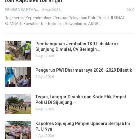
Dan Kapolsek Barangin
PEMRED SAPTARIUS
6 Agu 2026
0
Regenerasi Kepemimpinan Perkuat Pelayanan Polri Presisi JURNAL
SUMBAR| Sawahlunto - Kapolres Sawahlunto, AKBP…
Pembangunan Jembatan TKR Lubuktarok
Sijunjung Dimulai, CV Beringin…
5 Agu 2026
Pengurus PWI Dharmasraya 2026–2029 Dilantik
5 Agu 2026
Tegas, Langgar Disiplin dan Kode Etik, Empat
Polisi Di Sijunjung…
4 Agu 2026
Kapolres Sijunjung Pimpin Upacara Sertijab Ini
PJU Nya
4 Agu 2026