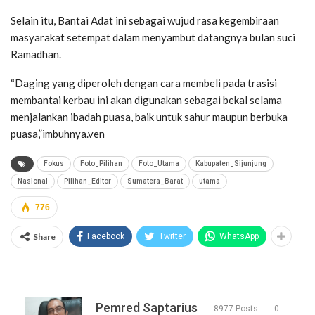
Selain itu, Bantai Adat ini sebagai wujud rasa kegembiraan
masyarakat setempat dalam menyambut datangnya bulan suci
Ramadhan.
“Daging yang diperoleh dengan cara membeli pada trasisi
membantai kerbau ini akan digunakan sebagai bekal selama
menjalankan ibadah puasa, baik untuk sahur maupun berbuka
puasa,”imbuhnya.ven
Fokus
Foto_Pilihan
Foto_Utama
Kabupaten_Sijunjung
Nasional
Pilihan_Editor
Sumatera_Barat
utama
776
Share
Facebook
Twitter
WhatsApp
Pemred Saptarius
8977 Posts
0