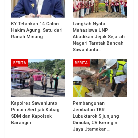
KY Tetapkan 14 Calon
Langkah Nyata
Hakim Agung, Satu dari
Mahasiswa UNP
Ranah Minang
Abadikan Jejak Sejarah
Nagari Taratak Bancah
Sawahlunto…
BERITA
BERITA
Kapolres Sawahlunto
Pembangunan
Pimpin Sertijab Kabag
Jembatan TKR
SDM dan Kapolsek
Lubuktarok Sijunjung
Barangin
Dimulai, CV Beringin
Jaya Utamakan…