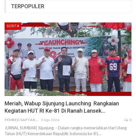
TERPOPULER
BERITA
Meriah, Wabup Sijunjung Launching Rangkaian
Kegiatan HUT RI Ke-81 Di Ranah Lansek…
PEMRED SAPTARIUS
3 Agu 2026
0
JURNAL SUMBAR| Sijunjung - Dalam rangka memeriahkan Hari Ulang
Tahun (HUT) Kemerdekaan Republik Indonesia ke-81…