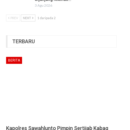
3 Agu 2026
PREV
NEXT
1 daripada 2
TERBARU
BERITA
Kapolres Sawahlunto Pimpin Sertijab Kabag