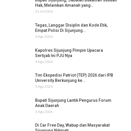
Bupati Sijunjung; Jabatan Bukanlah sebuah
Hak, Melainkan Amanah yang…
31 Jul 2026
Tegas, Langgar Disiplin dan Kode Etik,
Empat Polisi Di Sijunjung…
4 Agu 2026
Kapolres Sijunjung Pimpin Upacara
Sertijab Ini PJU Nya
4 Agu 2026
Tim Ekspedisi Patriot (TEP) 2026 dari IPB
University Berkunjung ke…
3 Agu 2026
Bupati Sijunjung Lantik Pengurus Forum
Anak Daerah
3 Agu 2026
Di Car Free Day, Wabup dan Masyarakat
Sijunjung Nikmati…