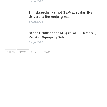
4 Agu 2026
Tim Ekspedisi Patriot (TEP) 2026 dari IPB
University Berkunjung ke…
3 Agu 2026
Bahas Pelaksanaan MTQ ke-XLII Di Koto VII,
Pemkab Sijunjung Gelar…
3 Agu 2026
PREV
NEXT
1 daripada 2,632