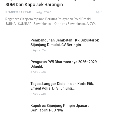
SDM Dan Kapolsek Barangin
PEMRED SAPTARIUS
6 Agu 2026
0
Regenerasi Kepemimpinan Perkuat Pelayanan Polri Presisi
JURNAL SUMBAR| Sawahlunto - Kapolres Sawahlunto, AKBP…
Pembangunan Jembatan TKR Lubuktarok
Sijunjung Dimulai, CV Beringin…
5 Agu 2026
Pengurus PWI Dharmasraya 2026–2029
Dilantik
5 Agu 2026
Tegas, Langgar Disiplin dan Kode Etik,
Empat Polisi Di Sijunjung…
4 Agu 2026
Kapolres Sijunjung Pimpin Upacara
Sertijab Ini PJU Nya