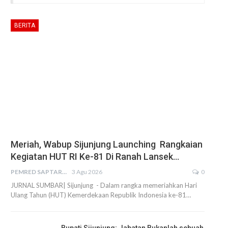
BERITA
Meriah, Wabup Sijunjung Launching Rangkaian
Kegiatan HUT RI Ke-81 Di Ranah Lansek…
PEMRED SAPTARIUS
3 Agu 2026
0
JURNAL SUMBAR| Sijunjung - Dalam rangka memeriahkan Hari
Ulang Tahun (HUT) Kemerdekaan Republik Indonesia ke-81…