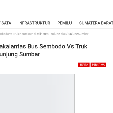
ISATA
INFRASTRUKTUR
PEMILU
SUMATERA BARA
embodo vs Truk Kontainer di Jalinsum Tanjunglolo Sijunjung Sumbar
 Lakalantas Bus Sembodo Vs Truk
ijunjung Sumbar
BERITA
PERISTIWA