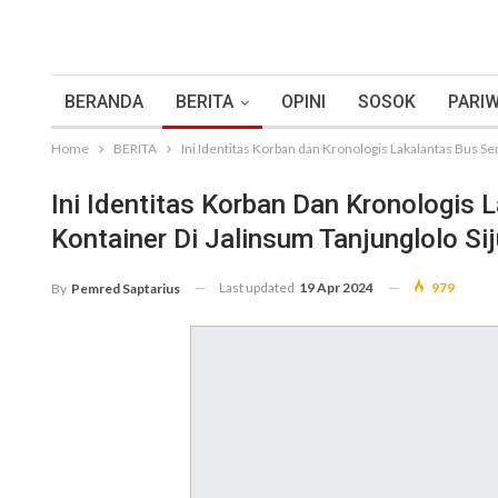
BERANDA
BERITA
OPINI
SOSOK
PARIW
Home
BERITA
Ini Identitas Korban dan Kronologis Lakalantas Bus S
Ini Identitas Korban Dan Kronologis
Kontainer Di Jalinsum Tanjunglolo S
Last updated
19 Apr 2024
979
By
Pemred Saptarius