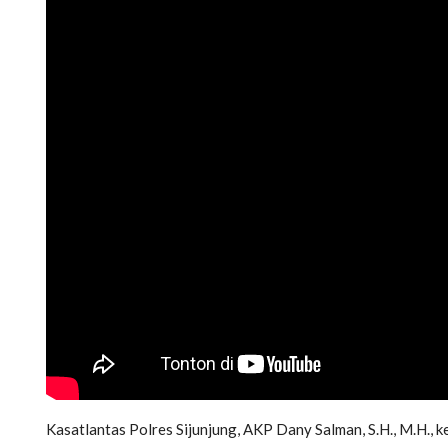
Kasatlantas Polres Sijunjung, AKP Dany Salman, S.H., M.H.,