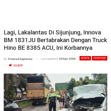
Lagi, Lakalantas Di Sijunjung, Innova
BM 1831JU Bertabrakan Dengan Truck
Hino BE 8385 ACU, Ini Korbannya
Last updated
20 Apr 2024
BERITA
PERISTIWA
By
Pemred Saptarius
13,829