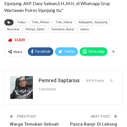
Sijunjung. AKP Dany Salman,S.H.,M.H., di Whatsapp Grup
Wartawan Polres Sijunjung itu.*
Fokus
Foto_Pilihan
Foto_Utama
Kabupaten_Sijunjung
Nasional
Pilihan_Editor
Sumatera_Barat
utama
13,829
Share
Facebook
Twitter
WhatsApp
Pemred Saptarius
8976 Posts
0
Comments
PREV POST
NEXT POST
Warga Temukan Sebuah
Pasca Banjir Di Lebong