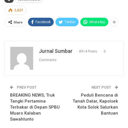
1,027
Share
Facebook
Twitter
WhatsApp
Jurnal Sumbar
8914 Posts
0
Comments
PREV POST
NEXT POST
BREAKING NEWS; Truk
Peduli Bencana di
Tangki Pertamina
Tanah Datar, Kapolsek
Terbakar di Depan SPBU
Kota Solok Salurkan
Muaro Kalaban
Bantuan
Sawahlunto