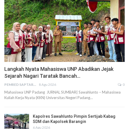
Langkah Nyata Mahasiswa UNP Abadikan Jejak
Sejarah Nagari Taratak Bancah…
PEMRED SAPTARIUS
8 Agu 2026
0
Mahasiswa UNP Padang JURNAL SUMBAR| Sawahlunto – Mahasiswa
Kuliah Kerja Nyata (KKN) Universitas Negeri Padang…
Kapolres Sawahlunto Pimpin Sertijab Kabag
SDM dan Kapolsek Barangin
6 Agu 2026