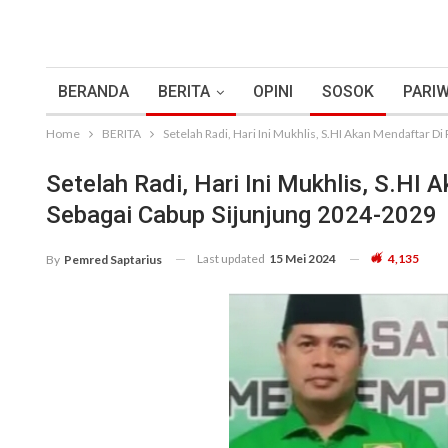
BERANDA
BERITA
OPINI
SOSOK
PARIW
Home
BERITA
Setelah Radi, Hari Ini Mukhlis, S.HI Akan Mendaftar D
Setelah Radi, Hari Ini Mukhlis, S.HI 
Sebagai Cabup Sijunjung 2024-2029
Last updated
15 Mei 2024
4,135
By
Pemred Saptarius