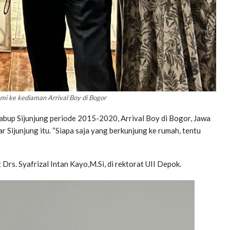
ahmi ke kediaman Arrival Boy di Bogor
Wabup Sijunjung periode 2015-2020, Arrival Boy di Bogor, Jawa
 Sijunjung itu. “Siapa saja yang berkunjung ke rumah, tentu
 Drs. Syafrizal Intan Kayo,M.Si, di rektorat UII Depok.