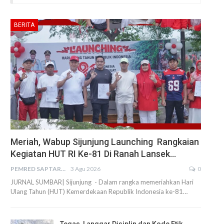
BERITA
Meriah, Wabup Sijunjung Launching Rangkaian
Kegiatan HUT RI Ke-81 Di Ranah Lansek…
PEMRED SAPTARIUS
3 Agu 2026
0
JURNAL SUMBAR| Sijunjung - Dalam rangka memeriahkan Hari
Ulang Tahun (HUT) Kemerdekaan Republik Indonesia ke-81…