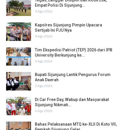
Tegas, Langgar Disiplin dan Kode Etik,
Empat Polisi Di Sijunjung…
4 Agu 2026
Kapolres Sijunjung Pimpin Upacara
Sertijab Ini PJU Nya
4 Agu 2026
Tim Ekspedisi Patriot (TEP) 2026 dari IPB
University Berkunjung ke…
3 Agu 2026
Bupati Sijunjung Lantik Pengurus Forum
Anak Daerah
3 Agu 2026
Di Car Free Day, Wabup dan Masyarakat
Sijunjung Nikmati…
3 Agu 2026
Bahas Pelaksanaan MTQ ke-XLII Di Koto VII,
Pemkab Sijunjung Gelar…