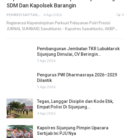
SDM Dan Kapolsek Barangin
PEMRED SAPTARIUS
6 Agu 2026
0
Regenerasi Kepemimpinan Perkuat Pelayanan Polri Presisi
JURNAL SUMBAR| Sawahlunto - Kapolres Sawahlunto, AKBP…
Pembangunan Jembatan TKR Lubuktarok
Sijunjung Dimulai, CV Beringin…
5 Agu 2026
Pengurus PWI Dharmasraya 2026–2029
Dilantik
5 Agu 2026
Tegas, Langgar Disiplin dan Kode Etik,
Empat Polisi Di Sijunjung…
4 Agu 2026
Kapolres Sijunjung Pimpin Upacara
Sertijab Ini PJU Nya