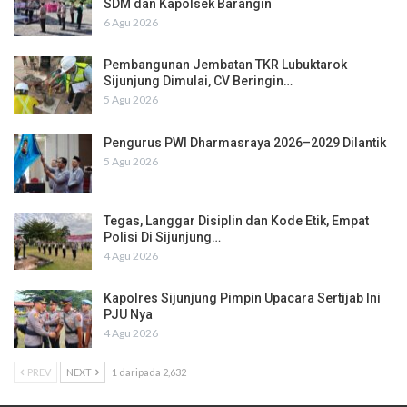
SDM dan Kapolsek Barangin
6 Agu 2026
Pembangunan Jembatan TKR Lubuktarok
Sijunjung Dimulai, CV Beringin…
5 Agu 2026
Pengurus PWI Dharmasraya 2026–2029 Dilantik
5 Agu 2026
Tegas, Langgar Disiplin dan Kode Etik, Empat
Polisi Di Sijunjung…
4 Agu 2026
Kapolres Sijunjung Pimpin Upacara Sertijab Ini
PJU Nya
4 Agu 2026
PREV
NEXT
1 daripada 2,632