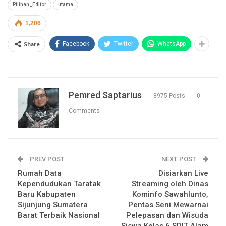
Pilihan_Editor
utama
1,206
Share
Facebook
Twitter
WhatsApp
Pemred Saptarius
8975 Posts
0
Comments
PREV POST
NEXT POST
Rumah Data
Disiarkan Live
Kependudukan Taratak
Streaming oleh Dinas
Baru Kabupaten
Kominfo Sawahlunto,
Sijunjung Sumatera
Pentas Seni Mewarnai
Barat Terbaik Nasional
Pelepasan dan Wisuda
Siswa Kelas 6 SDIT Alam