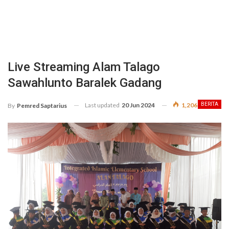
Live Streaming Alam Talago
Sawahlunto Baralek Gadang
Last updated
20 Jun 2024
1,206
BERITA
By
Pemred Saptarius