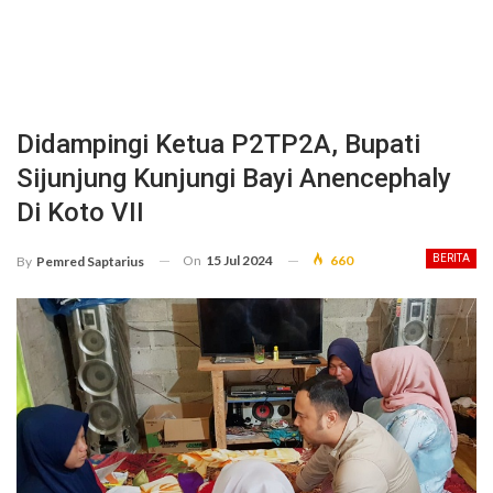
Didampingi Ketua P2TP2A, Bupati
Sijunjung Kunjungi Bayi Anencephaly
Di Koto VII
On
15 Jul 2024
660
BERITA
By
Pemred Saptarius