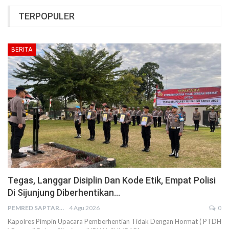
TERPOPULER
BERITA
Tegas, Langgar Disiplin Dan Kode Etik, Empat Polisi
Di Sijunjung Diberhentikan…
PEMRED SAPTARIUS
4 Agu 2026
0
Kapolres Pimpin Upacara Pemberhentian Tidak Dengan Hormat ( PTDH