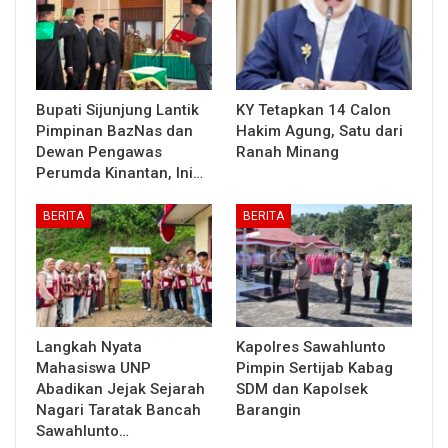
Bupati Sijunjung Lantik
KY Tetapkan 14 Calon
Pimpinan BazNas dan
Hakim Agung, Satu dari
Dewan Pengawas
Ranah Minang
Perumda Kinantan, Ini…
BERITA
BERITA
Langkah Nyata
Kapolres Sawahlunto
Mahasiswa UNP
Pimpin Sertijab Kabag
Abadikan Jejak Sejarah
SDM dan Kapolsek
Nagari Taratak Bancah
Barangin
Sawahlunto…