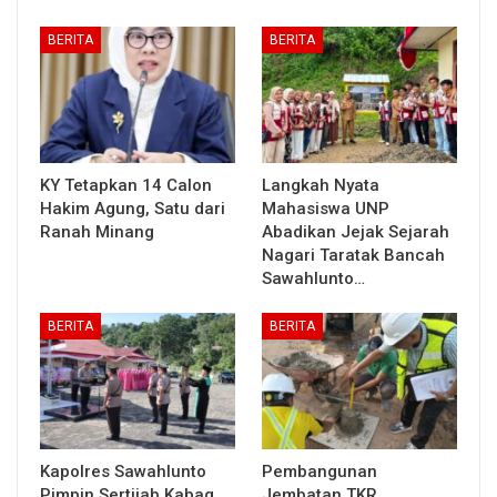
BERITA
BERITA
KY Tetapkan 14 Calon
Langkah Nyata
Hakim Agung, Satu dari
Mahasiswa UNP
Ranah Minang
Abadikan Jejak Sejarah
Nagari Taratak Bancah
Sawahlunto…
BERITA
BERITA
Kapolres Sawahlunto
Pembangunan
Pimpin Sertijab Kabag
Jembatan TKR