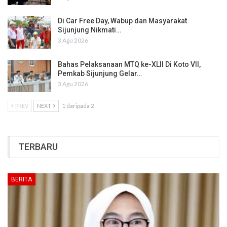
Di Car Free Day, Wabup dan Masyarakat
Sijunjung Nikmati…
3 Agu 2026
Bahas Pelaksanaan MTQ ke-XLII Di Koto VII,
Pemkab Sijunjung Gelar…
3 Agu 2026
PREV
NEXT
1 daripada 2
TERBARU
BERITA