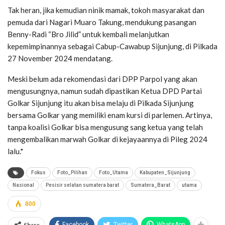
Tak heran, jika kemudian ninik mamak, tokoh masyarakat dan
pemuda dari Nagari Muaro Takung, mendukung pasangan
Benny-Radi “Bro Jilid” untuk kembali melanjutkan
kepemimpinannya sebagai Cabup-Cawabup Sijunjung, di Pilkada
27 November 2024 mendatang.
Meski belum ada rekomendasi dari DPP Parpol yang akan
mengusungnya, namun sudah dipastikan Ketua DPD Partai
Golkar Sijunjung itu akan bisa melaju di Pilkada Sijunjung
bersama Golkar yang memiliki enam kursi di parlemen. Artinya,
tanpa koalisi Golkar bisa mengusung sang ketua yang telah
mengembalikan marwah Golkar di kejayaannya di Pileg 2024
lalu.*
Fokus
Foto_Pilihan
Foto_Utama
Kabupaten_Sijunjung
Nasional
Pesisir selatan sumatera barat
Sumatera_Barat
utama
800
Share
Facebook
Twitter
WhatsApp