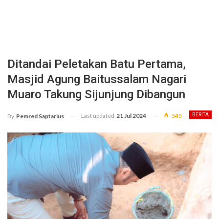
Ditandai Peletakan Batu Pertama,
Masjid Agung Baitussalam Nagari
Muaro Takung Sijunjung Dibangun
Last updated
21 Jul 2024
545
BERITA
By
Pemred Saptarius