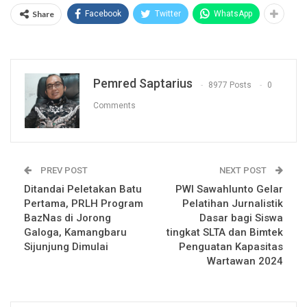
Share
Facebook
Twitter
WhatsApp
Pemred Saptarius
8977 Posts
0
Comments
PREV POST
NEXT POST
Ditandai Peletakan Batu
PWI Sawahlunto Gelar
Pertama, PRLH Program
Pelatihan Jurnalistik
BazNas di Jorong
Dasar bagi Siswa
Galoga, Kamangbaru
tingkat SLTA dan Bimtek
Sijunjung Dimulai
Penguatan Kapasitas
Wartawan 2024