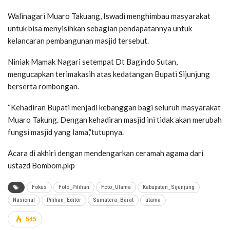
Walinagari Muaro Takuang, Iswadi menghimbau masyarakat
untuk bisa menyisihkan sebagian pendapatannya untuk
kelancaran pembangunan masjid tersebut.
Niniak Mamak Nagari setempat Dt Bagindo Sutan,
mengucapkan terimakasih atas kedatangan Bupati Sijunjung
berserta rombongan.
“Kehadiran Bupati menjadi kebanggan bagi seluruh masyarakat
Muaro Takung. Dengan kehadiran masjid ini tidak akan merubah
fungsi masjid yang lama,”tutupnya.
Acara di akhiri dengan mendengarkan ceramah agama dari
ustazd Bombom.pkp
Fokus
Foto_Pilihan
Foto_Utama
Kabupaten_Sijunjung
Nasional
Pilihan_Editor
Sumatera_Barat
utama
545