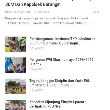
SDM Dan Kapolsek Barangin
PEMRED SAPTARIUS
6 Agu 2026
0
Regenerasi Kepemimpinan Perkuat Pelayanan Polri Presisi
JURNAL SUMBAR| Sawahlunto - Kapolres Sawahlunto, AKBP…
Pembangunan Jembatan TKR Lubuktarok
Sijunjung Dimulai, CV Beringin…
5 Agu 2026
Pengurus PWI Dharmasraya 2026–2029
Dilantik
5 Agu 2026
Tegas, Langgar Disiplin dan Kode Etik,
Empat Polisi Di Sijunjung…
4 Agu 2026
Kapolres Sijunjung Pimpin Upacara
Sertijab Ini PJU Nya