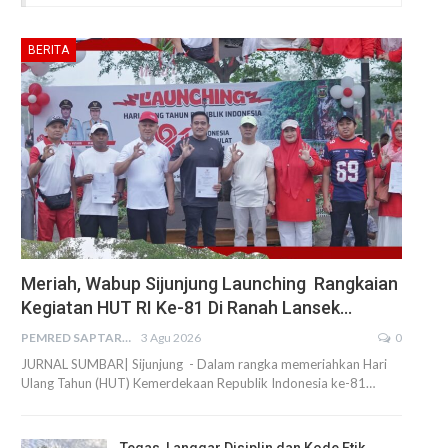
BERITA
Meriah, Wabup Sijunjung Launching Rangkaian
Kegiatan HUT RI Ke-81 Di Ranah Lansek…
PEMRED SAPTARIUS
3 Agu 2026
0
JURNAL SUMBAR| Sijunjung - Dalam rangka memeriahkan Hari
Ulang Tahun (HUT) Kemerdekaan Republik Indonesia ke-81…