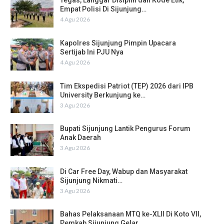
Tegas, Langgar Disiplin dan Kode Etik,
Empat Polisi Di Sijunjung…
4 Agu 2026
Kapolres Sijunjung Pimpin Upacara
Sertijab Ini PJU Nya
4 Agu 2026
Tim Ekspedisi Patriot (TEP) 2026 dari IPB
University Berkunjung ke…
3 Agu 2026
Bupati Sijunjung Lantik Pengurus Forum
Anak Daerah
3 Agu 2026
Di Car Free Day, Wabup dan Masyarakat
Sijunjung Nikmati…
3 Agu 2026
Bahas Pelaksanaan MTQ ke-XLII Di Koto VII,
Pemkab Sijunjung Gelar…