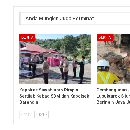
Anda Mungkin Juga Berminat
BERITA
BERITA
Kapolres Sawahlunto Pimpin
Pembangunan 
Sertijab Kabag SDM dan Kapolsek
Lubuktarok Siju
Barangin
Beringin Jaya 
PREV
NEXT