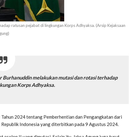
hadap ratusan pejabat di lingkungan Korps Adhyaksa. (Arsip Kejaksaan
gung)
r Burhanuddin melakukan mutasi dan rotasi terhadap
ngkungan Korps Adhyaksa.
0 Tahun 2024 tentang Pemberhentian dan Pengangkatan dari
 Republik Indonesia yang diterbitkan pada 9 Agustus 2024.
 eselon II yang dimutasi. Selain itu, Jaksa Agung juga turut