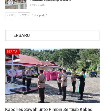
3 Agu 2026
PREV
NEXT
1 daripada 2
TERBARU
BERITA
Kapolres Sawahlunto Pimpin Sertijab Kabag