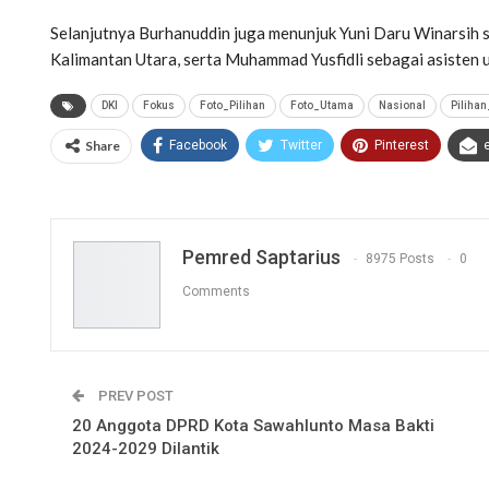
Selanjutnya Burhanuddin juga menunjuk Yuni Daru Winarsih s
Kalimantan Utara, serta Muhammad Yusfidli sebagai asisten
DKI
Fokus
Foto_Pilihan
Foto_Utama
Nasional
Pilihan
Share
Facebook
Twitter
Pinterest
Pemred Saptarius
8975 Posts
0
Comments
PREV POST
20 Anggota DPRD Kota Sawahlunto Masa Bakti
2024-2029 Dilantik