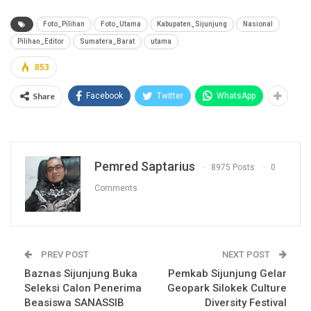
Foto_Pilihan
Foto_Utama
Kabupaten_Sijunjung
Nasional
Pilihan_Editor
Sumatera_Barat
utama
853
Share
Facebook
Twitter
WhatsApp
Pemred Saptarius
8975 Posts
0
Comments
PREV POST
NEXT POST
Baznas Sijunjung Buka
Pemkab Sijunjung Gelar
Seleksi Calon Penerima
Geopark Silokek Culture
Beasiswa SANASSIB
Diversity Festival