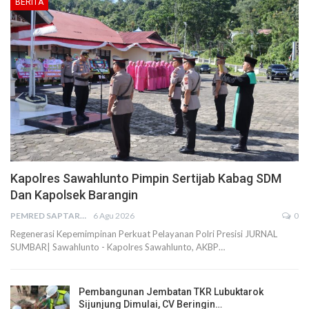
BERITA
Kapolres Sawahlunto Pimpin Sertijab Kabag SDM
Dan Kapolsek Barangin
PEMRED SAPTARIUS
6 Agu 2026
0
Regenerasi Kepemimpinan Perkuat Pelayanan Polri Presisi JURNAL
SUMBAR| Sawahlunto - Kapolres Sawahlunto, AKBP…
Pembangunan Jembatan TKR Lubuktarok
Sijunjung Dimulai, CV Beringin…