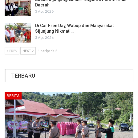
Daerah
3 Agu 2026
Di Car Free Day, Wabup dan Masyarakat
Sijunjung Nikmati…
3 Agu 2026
PREV
NEXT
1 daripada 2
TERBARU
BERITA