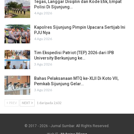
Tegas, Langgar Disiplin dan Kode Etik, Empat
Polisi Di Sijunjung…
4 Agu 2026
Kapolres Sijunjung Pimpin Upacara Sertijab Ini
PJU Nya
4 Agu 2026
Tim Ekspedisi Patriot (TEP) 2026 dari IPB
University Berkunjung ke…
3 Agu 2026
Bahas Pelaksanaan MTQ ke-XLII Di Koto VII,
Pemkab Sijunjung Gelar…
3 Agu 2026
PREV
NEXT
1 daripada 2,632
© 2017 - 2026 - Jurnal Sumbar. All Rights Reserved.