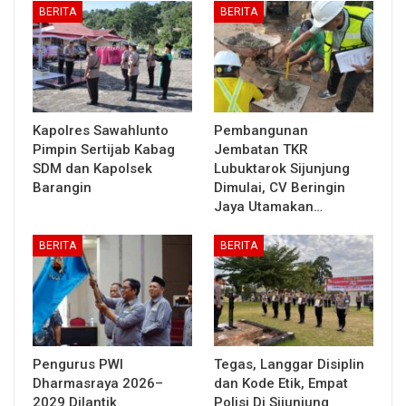
BERITA
BERITA
Kapolres Sawahlunto
Pembangunan
Pimpin Sertijab Kabag
Jembatan TKR
SDM dan Kapolsek
Lubuktarok Sijunjung
Barangin
Dimulai, CV Beringin
Jaya Utamakan…
BERITA
BERITA
Pengurus PWI
Tegas, Langgar Disiplin
Dharmasraya 2026–
dan Kode Etik, Empat
2029 Dilantik
Polisi Di Sijunjung