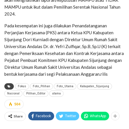
akan menghasilkan laporan/keputusan MAMPU atau TIDAK
MAMPU untuk ikut dalam Pemilihan Serentak Nasional Tahun
2024.
Pada kesempatan ini juga dilakukan Penandatanganan
Perjanjian Kerjasama (PKS) antara Ketua KPU Kabupaten
Sijunjung Dori Kurniadi dengan Direktur Umum Rumah Sakit
Universitas Andalas Dr. dr. Yefri Zulfiqar, Sp.B, Sp.U (K) terkait
dengan Pemeriksaan Kesehatan dan Kontrak Kerjasama antara
Pejabat Pembuat Komitmen KPU Kabupaten Sijunjung dengan
Direktur Umum Rumah Sakit Universitas Andalas sebagai
bentuk kerjasama dari segi Pelaksanaan Anggaran.rilis
Fokus
Foto_Pilihan
Foto_Utama
Kabupaten_Sijunjung
Nasional
Pilihan_Editor
utama
504
Share
Facebook
Twitter
WhatsApp