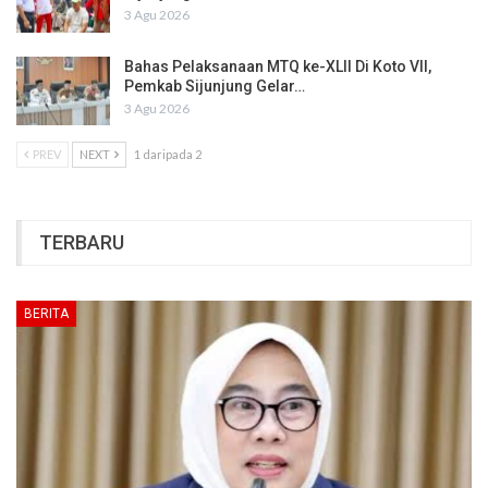
3 Agu 2026
Bahas Pelaksanaan MTQ ke-XLII Di Koto VII,
Pemkab Sijunjung Gelar…
3 Agu 2026
PREV
NEXT
1 daripada 2
TERBARU
BERITA