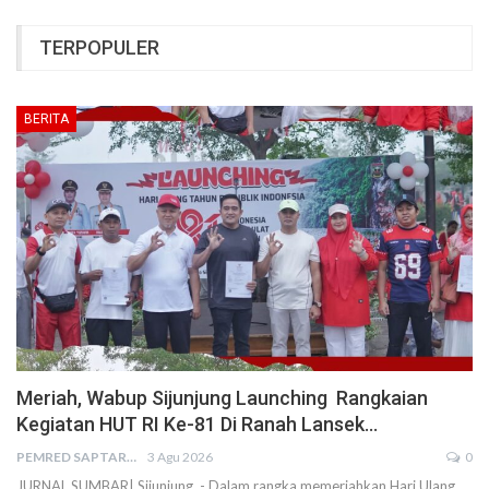
TERPOPULER
BERITA
Meriah, Wabup Sijunjung Launching Rangkaian
Kegiatan HUT RI Ke-81 Di Ranah Lansek…
PEMRED SAPTARIUS
3 Agu 2026
0
JURNAL SUMBAR| Sijunjung - Dalam rangka memeriahkan Hari Ulang