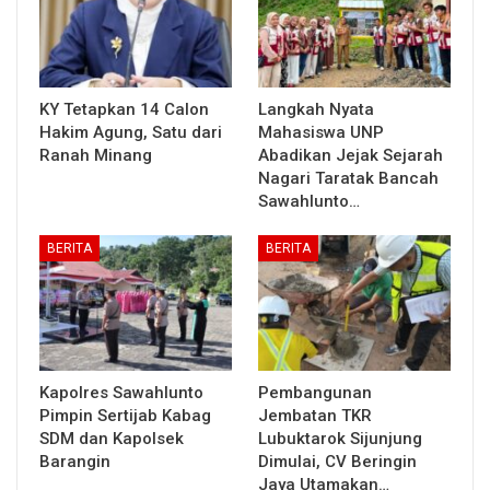
KY Tetapkan 14 Calon
Langkah Nyata
Hakim Agung, Satu dari
Mahasiswa UNP
Ranah Minang
Abadikan Jejak Sejarah
Nagari Taratak Bancah
Sawahlunto…
BERITA
BERITA
Kapolres Sawahlunto
Pembangunan
Pimpin Sertijab Kabag
Jembatan TKR
SDM dan Kapolsek
Lubuktarok Sijunjung
Barangin
Dimulai, CV Beringin
Jaya Utamakan…