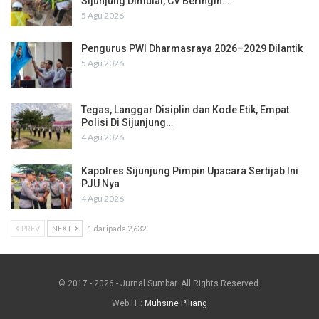
Sijunjung Dimulai, CV Beringin…
5 Agu 2026
Pengurus PWI Dharmasraya 2026–2029 Dilantik
5 Agu 2026
Tegas, Langgar Disiplin dan Kode Etik, Empat
Polisi Di Sijunjung…
4 Agu 2026
Kapolres Sijunjung Pimpin Upacara Sertijab Ini
PJU Nya
4 Agu 2026
PREV
NEXT
1 daripada 2,632
© 2017 - 2026 - Jurnal Sumbar. All Rights Reserved.
Web IT :
Muhsine Piliang