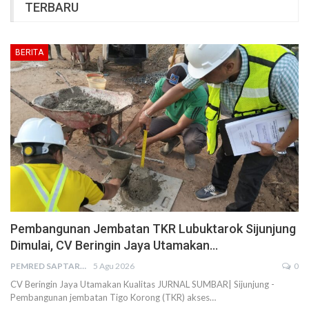
TERBARU
BERITA
Pembangunan Jembatan TKR Lubuktarok Sijunjung
Dimulai, CV Beringin Jaya Utamakan…
PEMRED SAPTARIUS
5 Agu 2026
0
CV Beringin Jaya Utamakan Kualitas JURNAL SUMBAR| Sijunjung -
Pembangunan jembatan Tigo Korong (TKR) akses…