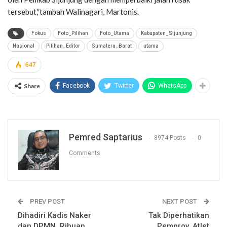
tersebut,”tambah Walinagari, Martonis.
Fokus
Foto_Pilihan
Foto_Utama
Kabupaten_Sijunjung
Nasional
Pilihan_Editor
Sumatera_Barat
utama
647
Share
Facebook
Twitter
WhatsApp
Pemred Saptarius
8974 Posts
0
Comments
PREV POST
NEXT POST
Dihadiri Kadis Naker
Tak Diperhatikan
dan DPMN, Ribuan
Pemprov, Atlet