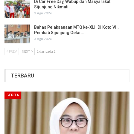
Di Car Free Day, Wabup dan Masyarakat
Sijunjung Nikmati…
3 Agu 2026
Bahas Pelaksanaan MTQ ke-XLII Di Koto VII,
Pemkab Sijunjung Gelar…
3 Agu 2026
PREV
NEXT
1 daripada 2
TERBARU
BERITA