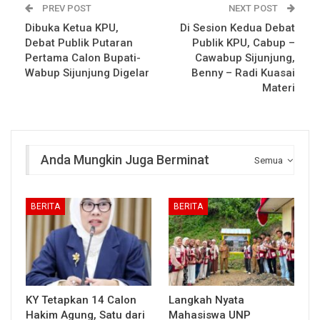
PREV POST
NEXT POST
Dibuka Ketua KPU,
Di Sesion Kedua Debat
Debat Publik Putaran
Publik KPU, Cabup –
Pertama Calon Bupati-
Cawabup Sijunjung,
Wabup Sijunjung Digelar
Benny – Radi Kuasai
Materi
Anda Mungkin Juga Berminat
Semua
BERITA
BERITA
KY Tetapkan 14 Calon
Langkah Nyata
Hakim Agung, Satu dari
Mahasiswa UNP