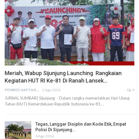
Meriah, Wabup Sijunjung Launching Rangkaian
Kegiatan HUT RI Ke-81 Di Ranah Lansek…
PEMRED SAPTARIUS
3 Agu 2026
0
JURNAL SUMBAR| Sijunjung - Dalam rangka memeriahkan Hari Ulang
Tahun (HUT) Kemerdekaan Republik Indonesia ke-81…
Tegas, Langgar Disiplin dan Kode Etik, Empat
Polisi Di Sijunjung…
4 Agu 2026