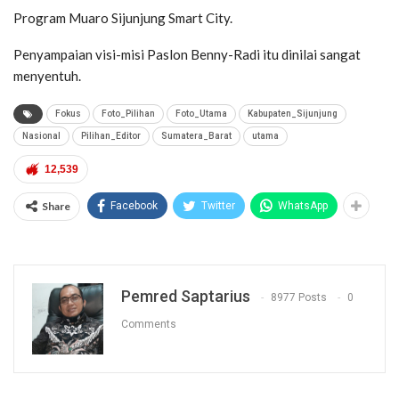
Program Muaro Sijunjung Smart City.
Penyampaian visi-misi Paslon Benny-Radi itu dinilai sangat
menyentuh.
Fokus
Foto_Pilihan
Foto_Utama
Kabupaten_Sijunjung
Nasional
Pilihan_Editor
Sumatera_Barat
utama
12,539
Share
Facebook
Twitter
WhatsApp
Pemred Saptarius
8977 Posts
0
Comments