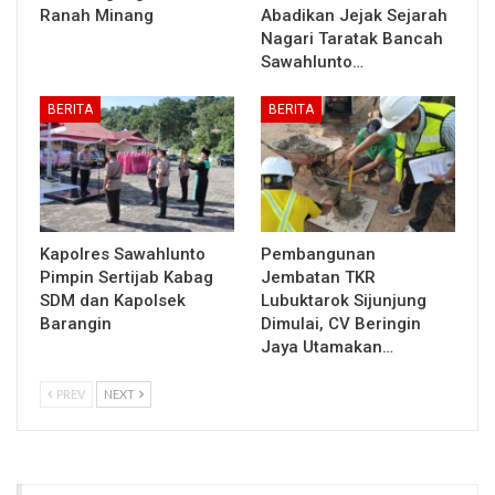
Ranah Minang
Abadikan Jejak Sejarah
Nagari Taratak Bancah
Sawahlunto…
BERITA
BERITA
Kapolres Sawahlunto
Pembangunan
Pimpin Sertijab Kabag
Jembatan TKR
SDM dan Kapolsek
Lubuktarok Sijunjung
Barangin
Dimulai, CV Beringin
Jaya Utamakan…
PREV
NEXT