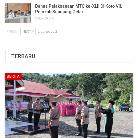
Bahas Pelaksanaan MTQ ke-XLII Di Koto VII,
Pemkab Sijunjung Gelar…
3 Agu 2026
PREV
NEXT
1 daripada 2
TERBARU
BERITA