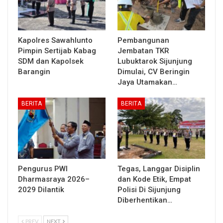
Kapolres Sawahlunto
Pembangunan
Pimpin Sertijab Kabag
Jembatan TKR
SDM dan Kapolsek
Lubuktarok Sijunjung
Barangin
Dimulai, CV Beringin
Jaya Utamakan…
BERITA
BERITA
Pengurus PWI
Tegas, Langgar Disiplin
Dharmasraya 2026–
dan Kode Etik, Empat
2029 Dilantik
Polisi Di Sijunjung
Diberhentikan…
PREV
NEXT