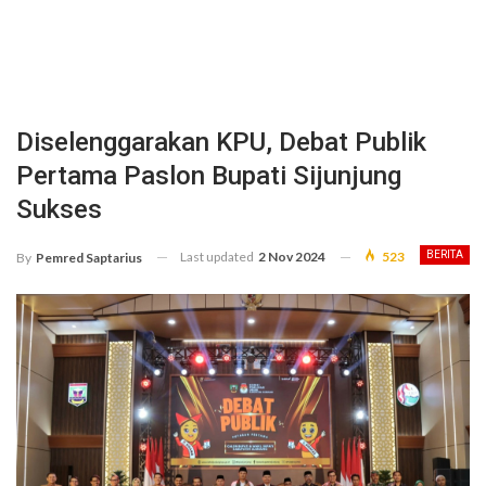
Diselenggarakan KPU, Debat Publik
Pertama Paslon Bupati Sijunjung
Sukses
Last updated
2 Nov 2024
523
BERITA
By
Pemred Saptarius