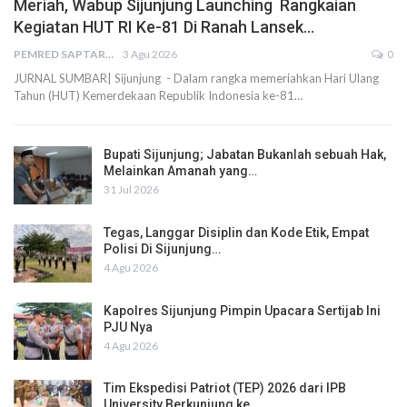
Meriah, Wabup Sijunjung Launching Rangkaian
Kegiatan HUT RI Ke-81 Di Ranah Lansek…
PEMRED SAPTARIUS
3 Agu 2026
0
JURNAL SUMBAR| Sijunjung - Dalam rangka memeriahkan Hari Ulang
Tahun (HUT) Kemerdekaan Republik Indonesia ke-81…
Bupati Sijunjung; Jabatan Bukanlah sebuah Hak,
Melainkan Amanah yang…
31 Jul 2026
Tegas, Langgar Disiplin dan Kode Etik, Empat
Polisi Di Sijunjung…
4 Agu 2026
Kapolres Sijunjung Pimpin Upacara Sertijab Ini
PJU Nya
4 Agu 2026
Tim Ekspedisi Patriot (TEP) 2026 dari IPB
University Berkunjung ke…