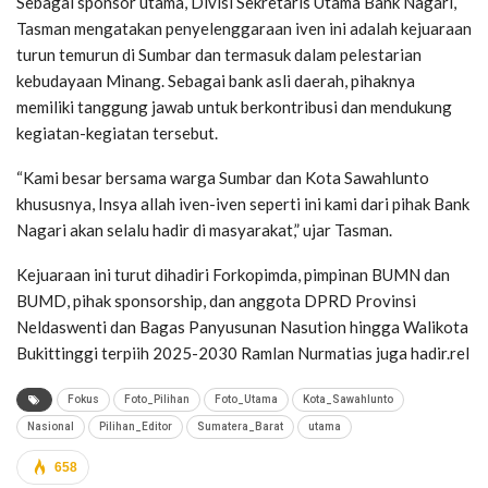
Sebagai sponsor utama, Divisi Sekretaris Utama Bank Nagari,
Tasman mengatakan penyelenggaraan iven ini adalah kejuaraan
turun temurun di Sumbar dan termasuk dalam pelestarian
kebudayaan Minang. Sebagai bank asli daerah, pihaknya
memiliki tanggung jawab untuk berkontribusi dan mendukung
kegiatan-kegiatan tersebut.
“Kami besar bersama warga Sumbar dan Kota Sawahlunto
khususnya, Insya allah iven-iven seperti ini kami dari pihak Bank
Nagari akan selalu hadir di masyarakat,” ujar Tasman.
Kejuaraan ini turut dihadiri Forkopimda, pimpinan BUMN dan
BUMD, pihak sponsorship, dan anggota DPRD Provinsi
Neldaswenti dan Bagas Panyusunan Nasution hingga Walikota
Bukittinggi terpiih 2025-2030 Ramlan Nurmatias juga hadir.rel
Fokus
Foto_Pilihan
Foto_Utama
Kota_Sawahlunto
Nasional
Pilihan_Editor
Sumatera_Barat
utama
658