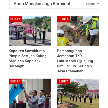
Anda Mungkin Juga Berminat
Semua
BERITA
BERITA
Kapolres Sawahlunto
Pembangunan
Pimpin Sertijab Kabag
Jembatan TKR
SDM dan Kapolsek
Lubuktarok Sijunjung
Barangin
Dimulai, CV Beringin
Jaya Utamakan…
BERITA
BERITA