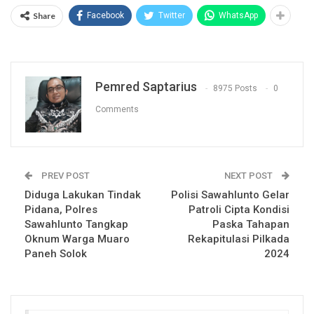
Share
Facebook
Twitter
WhatsApp
Pemred Saptarius
8975 Posts
0
Comments
PREV POST
NEXT POST
Diduga Lakukan Tindak
Polisi Sawahlunto Gelar
Pidana, Polres
Patroli Cipta Kondisi
Sawahlunto Tangkap
Paska Tahapan
Oknum Warga Muaro
Rekapitulasi Pilkada
Paneh Solok
2024