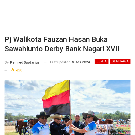
Pj Walikota Fauzan Hasan Buka
Sawahlunto Derby Bank Nagari XVII
Last updated
8 Des 2024
BERITA
OLAHRAGA
By
Pemred Saptarius
658