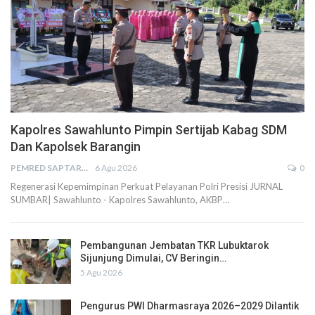
Kapolres Sawahlunto Pimpin Sertijab Kabag SDM
Dan Kapolsek Barangin
PEMRED SAPTARIUS
6 Agu 2026
0
Regenerasi Kepemimpinan Perkuat Pelayanan Polri Presisi JURNAL
SUMBAR| Sawahlunto - Kapolres Sawahlunto, AKBP…
Pembangunan Jembatan TKR Lubuktarok
Sijunjung Dimulai, CV Beringin…
5 Agu 2026
Pengurus PWI Dharmasraya 2026–2029 Dilantik