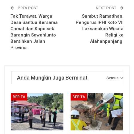
PREV POST
NEXT POST
Tak Terawat, Warga
Sambut Ramadhan,
Desa Santua Bersama
Pengurus IPHI Koto VII
Camat dan Kapolsek
Laksanakan Wisata
Barangin Sawahlunto
Religi ke
Bersihkan Jalan
Alahanpanjang
Provinsi
Anda Mungkin Juga Berminat
Semua
BERITA
BERITA