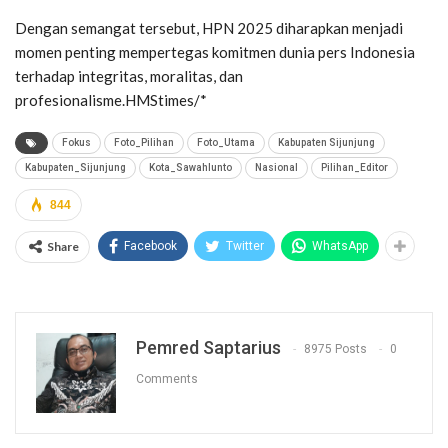
Dengan semangat tersebut, HPN 2025 diharapkan menjadi
momen penting mempertegas komitmen dunia pers Indonesia
terhadap integritas, moralitas, dan
profesionalisme.HMStimes/*
Fokus
Foto_Pilihan
Foto_Utama
Kabupaten Sijunjung
Kabupaten_Sijunjung
Kota_Sawahlunto
Nasional
Pilihan_Editor
844
Share
Facebook
Twitter
WhatsApp
Pemred Saptarius
8975 Posts
0
Comments