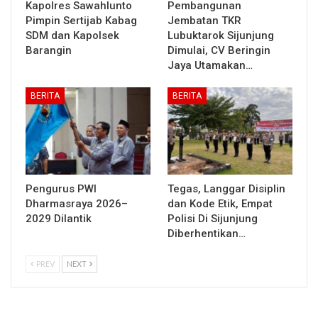
Kapolres Sawahlunto
Pembangunan
Pimpin Sertijab Kabag
Jembatan TKR
SDM dan Kapolsek
Lubuktarok Sijunjung
Barangin
Dimulai, CV Beringin
Jaya Utamakan…
BERITA
BERITA
Pengurus PWI
Tegas, Langgar Disiplin
Dharmasraya 2026–
dan Kode Etik, Empat
2029 Dilantik
Polisi Di Sijunjung
Diberhentikan…
PREV
NEXT