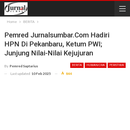
Home
BERITA
Pemred Jurnalsumbar.Com Hadiri
HPN Di Pekanbaru, Ketum PWI;
Junjung Nilai-Nilai Kejujuran
BERITA
HUMANIORA
PERISTIWA
By
Pemred Saptarius
Last updated
10 Feb 2025
844