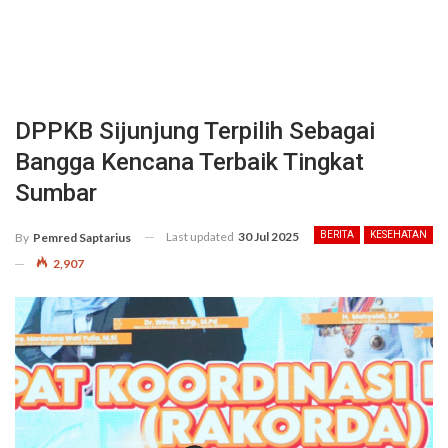
DPPKB Sijunjung Terpilih Sebagai
Bangga Kencana Terbaik Tingkat
Sumbar
Last updated
30 Jul 2025
BERITA
KESEHATAN
By
Pemred Saptarius
2,907