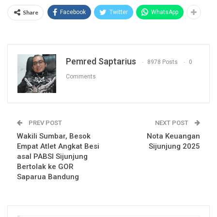
Share
Facebook
Twitter
WhatsApp
Pemred Saptarius
8978 Posts
0
Comments
PREV POST
NEXT POST
Wakili Sumbar, Besok
Nota Keuangan
Empat Atlet Angkat Besi
Sijunjung 2025
asal PABSI Sijunjung
Bertolak ke GOR
Saparua Bandung