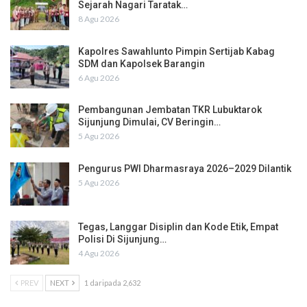
Sejarah Nagari Taratak…
8 Agu 2026
Kapolres Sawahlunto Pimpin Sertijab Kabag
SDM dan Kapolsek Barangin
6 Agu 2026
Pembangunan Jembatan TKR Lubuktarok
Sijunjung Dimulai, CV Beringin…
5 Agu 2026
Pengurus PWI Dharmasraya 2026–2029 Dilantik
5 Agu 2026
Tegas, Langgar Disiplin dan Kode Etik, Empat
Polisi Di Sijunjung…
4 Agu 2026
PREV
NEXT
1 daripada 2,632