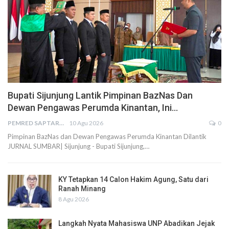
Bupati Sijunjung Lantik Pimpinan BazNas Dan
Dewan Pengawas Perumda Kinantan, Ini…
PEMRED SAPTARIUS
10 Agu 2026
0
Pimpinan BazNas dan Dewan Pengawas Perumda Kinantan Dilantik
JURNAL SUMBAR| Sijunjung - Bupati Sijunjung,…
KY Tetapkan 14 Calon Hakim Agung, Satu dari
Ranah Minang
8 Agu 2026
Langkah Nyata Mahasiswa UNP Abadikan Jejak