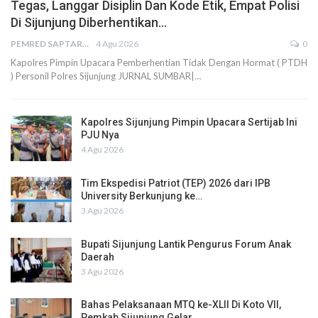
Tegas, Langgar Disiplin Dan Kode Etik, Empat Polisi
Di Sijunjung Diberhentikan…
PEMRED SAPTARIUS
4 Agu 2026
0
Kapolres Pimpin Upacara Pemberhentian Tidak Dengan Hormat ( PTDH
) Personil Polres Sijunjung JURNAL SUMBAR|…
Kapolres Sijunjung Pimpin Upacara Sertijab Ini
PJU Nya
4 Agu 2026
Tim Ekspedisi Patriot (TEP) 2026 dari IPB
University Berkunjung ke…
3 Agu 2026
Bupati Sijunjung Lantik Pengurus Forum Anak
Daerah
3 Agu 2026
Bahas Pelaksanaan MTQ ke-XLII Di Koto VII,
Pemkab Sijunjung Gelar…