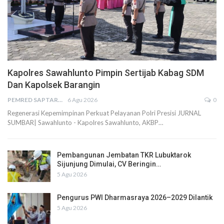
Kapolres Sawahlunto Pimpin Sertijab Kabag SDM
Dan Kapolsek Barangin
PEMRED SAPTARIUS
6 Agu 2026
0
Regenerasi Kepemimpinan Perkuat Pelayanan Polri Presisi JURNAL
SUMBAR| Sawahlunto - Kapolres Sawahlunto, AKBP…
Pembangunan Jembatan TKR Lubuktarok
Sijunjung Dimulai, CV Beringin…
5 Agu 2026
Pengurus PWI Dharmasraya 2026–2029 Dilantik
5 Agu 2026