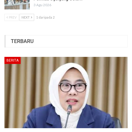
3 Agu 2026
PREV
NEXT
1 daripada 2
TERBARU
BERITA