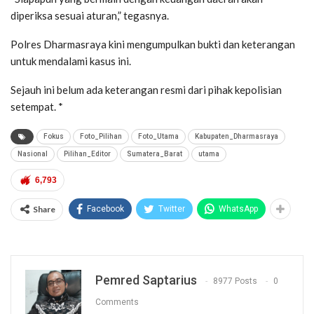
diperiksa sesuai aturan,” tegasnya.
Polres Dharmasraya kini mengumpulkan bukti dan keterangan
untuk mendalami kasus ini.
Sejauh ini belum ada keterangan resmi dari pihak kepolisian
setempat. *
Fokus
Foto_Pilihan
Foto_Utama
Kabupaten_Dharmasraya
Nasional
Pilihan_Editor
Sumatera_Barat
utama
6,793
Share
Facebook
Twitter
WhatsApp
Pemred Saptarius
8977 Posts
0
Comments