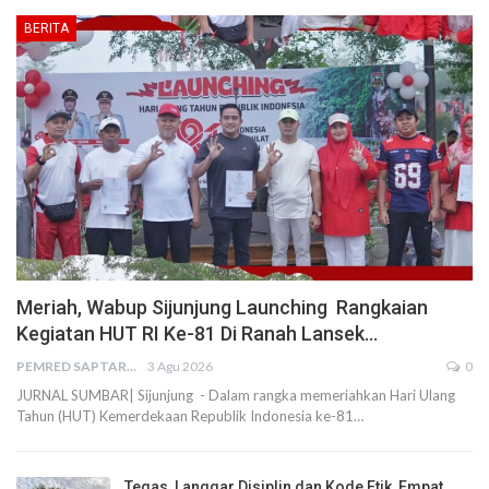
BERITA
Meriah, Wabup Sijunjung Launching Rangkaian
Kegiatan HUT RI Ke-81 Di Ranah Lansek…
PEMRED SAPTARIUS
3 Agu 2026
0
JURNAL SUMBAR| Sijunjung - Dalam rangka memeriahkan Hari Ulang
Tahun (HUT) Kemerdekaan Republik Indonesia ke-81…
Tegas, Langgar Disiplin dan Kode Etik, Empat