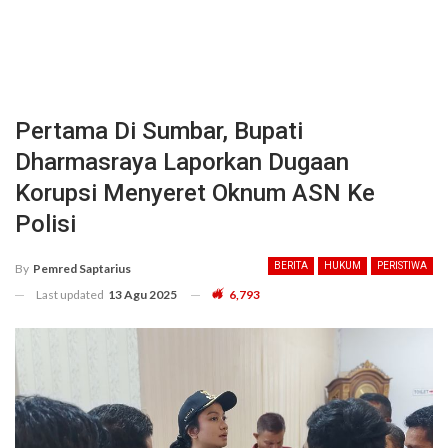
Pertama Di Sumbar, Bupati
Dharmasraya Laporkan Dugaan
Korupsi Menyeret Oknum ASN Ke
Polisi
BERITA
HUKUM
PERISTIWA
By
Pemred Saptarius
Last updated
13 Agu 2025
6,793