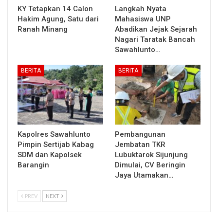
KY Tetapkan 14 Calon
Langkah Nyata
Hakim Agung, Satu dari
Mahasiswa UNP
Ranah Minang
Abadikan Jejak Sejarah
Nagari Taratak Bancah
Sawahlunto…
BERITA
BERITA
Kapolres Sawahlunto
Pembangunan
Pimpin Sertijab Kabag
Jembatan TKR
SDM dan Kapolsek
Lubuktarok Sijunjung
Barangin
Dimulai, CV Beringin
Jaya Utamakan…
PREV
NEXT