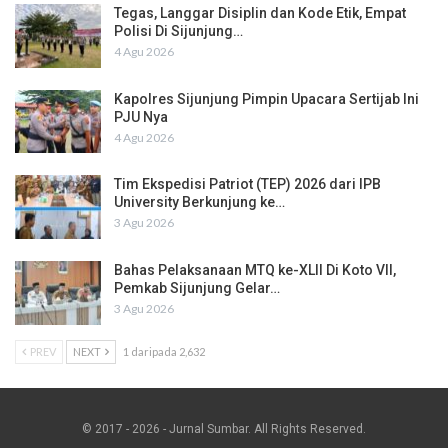
Tegas, Langgar Disiplin dan Kode Etik, Empat
Polisi Di Sijunjung…
4 Agu 2026
Kapolres Sijunjung Pimpin Upacara Sertijab Ini
PJU Nya
4 Agu 2026
Tim Ekspedisi Patriot (TEP) 2026 dari IPB
University Berkunjung ke…
3 Agu 2026
Bahas Pelaksanaan MTQ ke-XLII Di Koto VII,
Pemkab Sijunjung Gelar…
3 Agu 2026
PREV
NEXT
1 daripada 2,632
© 2017 - 2026 - Jurnal Sumbar. All Rights Reserved.