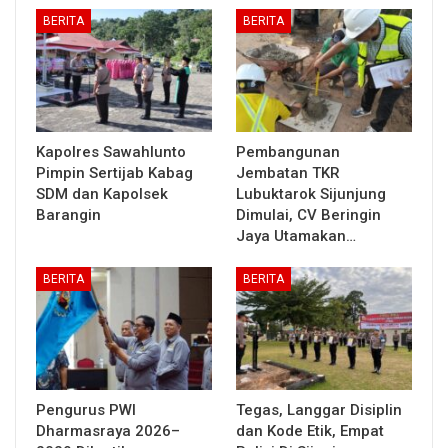
BERITA
BERITA
Kapolres Sawahlunto
Pembangunan
Pimpin Sertijab Kabag
Jembatan TKR
SDM dan Kapolsek
Lubuktarok Sijunjung
Barangin
Dimulai, CV Beringin
Jaya Utamakan…
BERITA
BERITA
Pengurus PWI
Tegas, Langgar Disiplin
Dharmasraya 2026–
dan Kode Etik, Empat