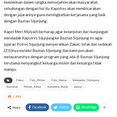
kemiskinan dalam rangka mensejahterakan masyarakat,
sehubungan dengan hal itu Kapolres akan membicarakan
dengan jajarannya guna meningkatkan kerjasama yang baik
dengan Baznas Sijunjung.
Kapel Meri Mulyadi berharap agar kelanjutan dari kunjungan
mendadak Kapolres Sijunjung ke Baznas Sijunjung ini agar
jajaran Polres Sijunjung menyerahkan Zakat, Infak dan sedekah
(ZIS)nya melalui Baznas Sijunjung dan kami pun akan
melayananinya dengan program yang ada di Baznas Sijunjung
terutama menyangkut keluarga miskin dan keluarga tidak
mampu.
Fokus
Foto_Pilihan
Foto_Utama
Kabupaten_Sijunjung
Nasional
Pilihan_Editor
Sumatera_Barat
utama
1,464
Share
Facebook
Twitter
WhatsApp