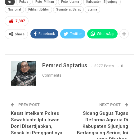
Fokus
Foto_Pilihan
Foto_Utama
Kabupaten_Sijunjung
Nasional
Pilihan_Editor
Sumatera_Barat
utama
7,387
Share
Facebook
Twitter
WhatsApp
Pemred Saptarius
8977 Posts
0
Comments
PREV POST
NEXT POST
Kasat Intelkam Polres
Sidang Gugus Tugas
Sawahlunto Iptu Irwan
Reforma Agraria Di
Doni Disertijabkan,
Kabupaten Sijunjung
Sosok Ini Penggantinya
Berlangsung Serius, Ini