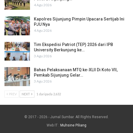
4 Agu 2026
Kapolres Sijunjung Pimpin Upacara Sertijab Ini
PJU Nya
4 Agu 2026
Tim Ekspedisi Patriot (TEP) 2026 dari IPB
University Berkunjung ke…
3 Agu 2026
Bahas Pelaksanaan MTQ ke-XLII Di Koto VII,
Pemkab Sijunjung Gelar…
3 Agu 2026
PREV
NEXT
1 daripada 2,632
© 2017 - 2026 - Jurnal Sumbar. All Rights Reserved.
Web IT :
Muhsine Piliang