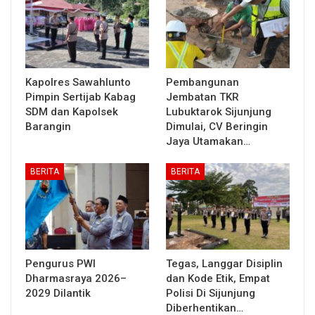
Kapolres Sawahlunto
Pembangunan
Pimpin Sertijab Kabag
Jembatan TKR
SDM dan Kapolsek
Lubuktarok Sijunjung
Barangin
Dimulai, CV Beringin
Jaya Utamakan…
BERITA
BERITA
Pengurus PWI
Tegas, Langgar Disiplin
Dharmasraya 2026–
dan Kode Etik, Empat
2029 Dilantik
Polisi Di Sijunjung
Diberhentikan…