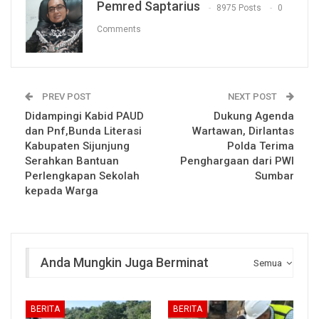
Pemred Saptarius
8975 Posts
0
Comments
PREV POST
NEXT POST
Didampingi Kabid PAUD
Dukung Agenda
dan Pnf,Bunda Literasi
Wartawan, Dirlantas
Kabupaten Sijunjung
Polda Terima
Serahkan Bantuan
Penghargaan dari PWI
Perlengkapan Sekolah
Sumbar
kepada Warga
Anda Mungkin Juga Berminat
Semua
BERITA
BERITA