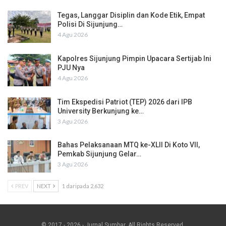
Tegas, Langgar Disiplin dan Kode Etik, Empat
Polisi Di Sijunjung…
4 Agu 2026
Kapolres Sijunjung Pimpin Upacara Sertijab Ini
PJU Nya
4 Agu 2026
Tim Ekspedisi Patriot (TEP) 2026 dari IPB
University Berkunjung ke…
3 Agu 2026
Bahas Pelaksanaan MTQ ke-XLII Di Koto VII,
Pemkab Sijunjung Gelar…
3 Agu 2026
PREV
NEXT
1 daripada 2,632
© 2017 - 2026 - Jurnal Sumbar. All Rights Reserved.