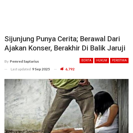
Sijunjung Punya Cerita; Berawal Dari
Ajakan Konser, Berakhir Di Balik Jaruji
BERITA
HUKUM
PERISTIWA
By
Pemred Saptarius
Last updated
9 Sep 2025
6,792