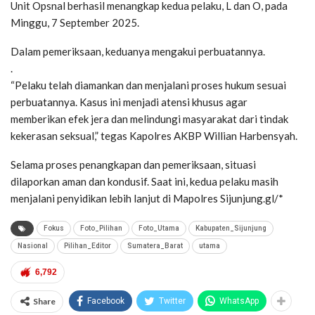
Unit Opsnal berhasil menangkap kedua pelaku, L dan O, pada
Minggu, 7 September 2025.
Dalam pemeriksaan, keduanya mengakui perbuatannya.
.
“Pelaku telah diamankan dan menjalani proses hukum sesuai
perbuatannya. Kasus ini menjadi atensi khusus agar
memberikan efek jera dan melindungi masyarakat dari tindak
kekerasan seksual,” tegas Kapolres AKBP Willian Harbensyah.
Selama proses penangkapan dan pemeriksaan, situasi
dilaporkan aman dan kondusif. Saat ini, kedua pelaku masih
menjalani penyidikan lebih lanjut di Mapolres Sijunjung.gl/*
Fokus
Foto_Pilihan
Foto_Utama
Kabupaten_Sijunjung
Nasional
Pilihan_Editor
Sumatera_Barat
utama
6,792
Share
Facebook
Twitter
WhatsApp