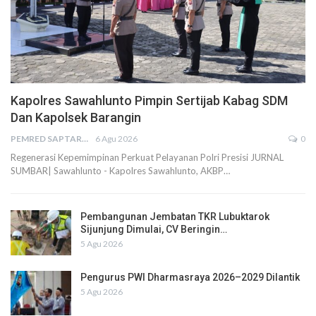
Kapolres Sawahlunto Pimpin Sertijab Kabag SDM
Dan Kapolsek Barangin
PEMRED SAPTARIUS
6 Agu 2026
0
Regenerasi Kepemimpinan Perkuat Pelayanan Polri Presisi JURNAL
SUMBAR| Sawahlunto - Kapolres Sawahlunto, AKBP…
Pembangunan Jembatan TKR Lubuktarok
Sijunjung Dimulai, CV Beringin…
5 Agu 2026
Pengurus PWI Dharmasraya 2026–2029 Dilantik
5 Agu 2026