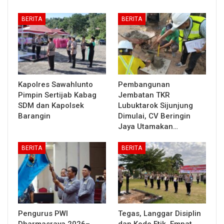
BERITA
BERITA
Kapolres Sawahlunto
Pembangunan
Pimpin Sertijab Kabag
Jembatan TKR
SDM dan Kapolsek
Lubuktarok Sijunjung
Barangin
Dimulai, CV Beringin
Jaya Utamakan…
BERITA
BERITA
Pengurus PWI
Tegas, Langgar Disiplin