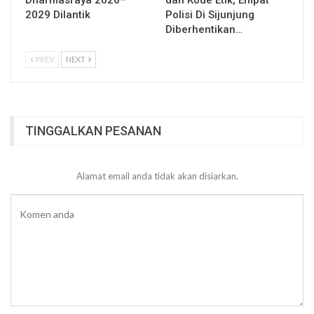
Dharmasraya 2026–
dan Kode Etik, Empat
2029 Dilantik
Polisi Di Sijunjung
Diberhentikan…
PREV
NEXT
TINGGALKAN PESANAN
Alamat email anda tidak akan disiarkan.