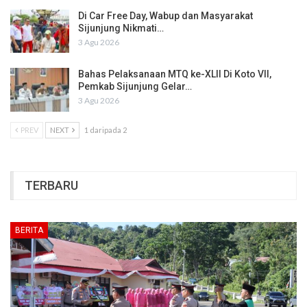
Di Car Free Day, Wabup dan Masyarakat
Sijunjung Nikmati…
3 Agu 2026
Bahas Pelaksanaan MTQ ke-XLII Di Koto VII,
Pemkab Sijunjung Gelar…
3 Agu 2026
PREV
NEXT
1 daripada 2
TERBARU
BERITA