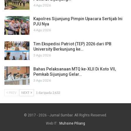
4 Agu 2026
Kapolres Sijunjung Pimpin Upacara Sertijab Ini
PJU Nya
4 Agu 2026
Tim Ekspedisi Patriot (TEP) 2026 dari IPB
University Berkunjung ke…
3 Agu 2026
Bahas Pelaksanaan MTQ ke-XLII Di Koto VII,
Pemkab Sijunjung Gelar…
3 Agu 2026
PREV
NEXT
1 daripada 2,632
© 2017 - 2026 - Jurnal Sumbar. All Rights Reserved.
Web IT :
Muhsine Piliang