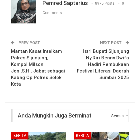
Pemred Saptarius
8975 Posts
0
Comments
PREV POST
NEXT POST
Mantan Kasat Intelkam
Istri Bupati Sijunjung
Polres Sijunjung,
Ny.Riri Benny Dwifa
Kompol Milson
Hadiri Pembukaan
Joni,S.H., Jabat sebagai
Festival Literasi Daerah
Kabag Op Polres Solok
Sumbar 2025
Kota
Anda Mungkin Juga Berminat
Semua
BERITA
BERITA