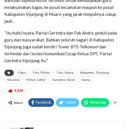
Bantuan sepeda motor tersebut untuk memudahkan guru
melaksanakan tugas, ke pusat kecamatan maupun ke pusat
Kabupaten Sijunjung di Muaro yang jarak tempuhnya cukup
jauh.
“Itu bukti nyata, Partai Gerindra dan Pak Andre, peduli pada
guru dan masyarakat. Bahkan seluruh nagari di Kabupaten
Sijunjung juga sudah berdiri Tower BTS Telkomsel dan
terhindar dari isolasi komunikasi,”ucap Ketua DPC Partai
Gerindra Sijunjung itu.*
Fokus
Foto_Pilihan
Foto_Utama
Kabupaten_Sijunjung
Nasional
Pilihan_Editor
Sumatera_Barat
utama
5,530
Share
Facebook
Twitter
WhatsApp