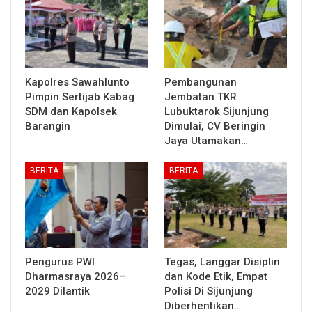
Kapolres Sawahlunto
Pembangunan
Pimpin Sertijab Kabag
Jembatan TKR
SDM dan Kapolsek
Lubuktarok Sijunjung
Barangin
Dimulai, CV Beringin
Jaya Utamakan…
BERITA
BERITA
Pengurus PWI
Tegas, Langgar Disiplin
Dharmasraya 2026–
dan Kode Etik, Empat
2029 Dilantik
Polisi Di Sijunjung
Diberhentikan…