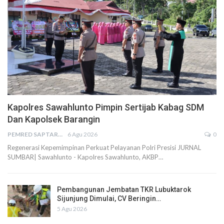
Kapolres Sawahlunto Pimpin Sertijab Kabag SDM
Dan Kapolsek Barangin
PEMRED SAPTARIUS
6 Agu 2026
0
Regenerasi Kepemimpinan Perkuat Pelayanan Polri Presisi JURNAL
SUMBAR| Sawahlunto - Kapolres Sawahlunto, AKBP…
Pembangunan Jembatan TKR Lubuktarok
Sijunjung Dimulai, CV Beringin…
5 Agu 2026