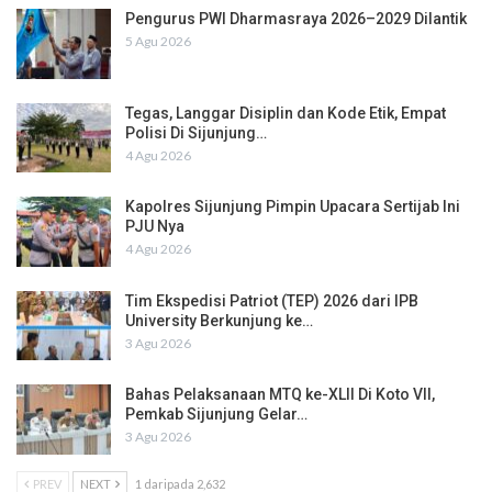
Pengurus PWI Dharmasraya 2026–2029 Dilantik
5 Agu 2026
Tegas, Langgar Disiplin dan Kode Etik, Empat
Polisi Di Sijunjung…
4 Agu 2026
Kapolres Sijunjung Pimpin Upacara Sertijab Ini
PJU Nya
4 Agu 2026
Tim Ekspedisi Patriot (TEP) 2026 dari IPB
University Berkunjung ke…
3 Agu 2026
Bahas Pelaksanaan MTQ ke-XLII Di Koto VII,
Pemkab Sijunjung Gelar…
3 Agu 2026
PREV
NEXT
1 daripada 2,632