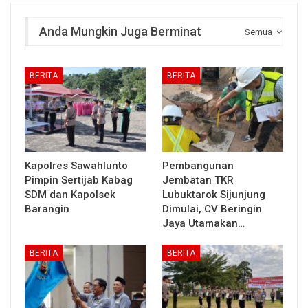
Anda Mungkin Juga Berminat
Semua
BERITA
BERITA
Kapolres Sawahlunto
Pembangunan
Pimpin Sertijab Kabag
Jembatan TKR
SDM dan Kapolsek
Lubuktarok Sijunjung
Barangin
Dimulai, CV Beringin
Jaya Utamakan…
BERITA
BERITA