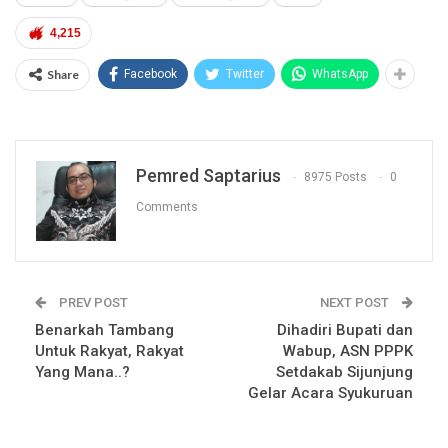
4,215
Share
Facebook
Twitter
WhatsApp
Pemred Saptarius
8975 Posts
0
Comments
PREV POST
NEXT POST
Benarkah Tambang
Dihadiri Bupati dan
Untuk Rakyat, Rakyat
Wabup, ASN PPPK
Yang Mana..?
Setdakab Sijunjung
Gelar Acara Syukuruan