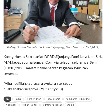
Kabag Humas Sekretariat DPRD Sijunjung, Doni Novrizon,S.H.,M.H.,
Kabag Humas Sekretariat DPRD Sijunjung, Doni Novrizon, S.H.,
M.M.,kepada Jurnalsumbar.Com, via telepon selulernya, Senin
(13/10/2025) malam membenarkan kegiatan syukuran
tersebut.
“Alhamdulillah, tadi acara syukuran tersebut
dilaksanakan,”ucapnya. (
Yelfianto
/
rilis
)
Fokus
Foto_Pilihan
Foto_Utama
Kabupaten_Sijunjung
Nasional
Pilihan_Editor
Sumatera_Barat
utama