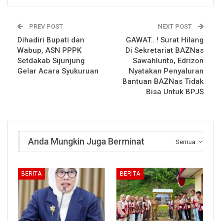
PREV POST
NEXT POST
Dihadiri Bupati dan
GAWAT.. ! Surat Hilang
Wabup, ASN PPPK
Di Sekretariat BAZNas
Setdakab Sijunjung
Sawahlunto, Edrizon
Gelar Acara Syukuruan
Nyatakan Penyaluran
Bantuan BAZNas Tidak
Bisa Untuk BPJS
Anda Mungkin Juga Berminat
Semua
BERITA
BERITA