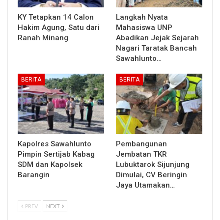
KY Tetapkan 14 Calon
Langkah Nyata
Hakim Agung, Satu dari
Mahasiswa UNP
Ranah Minang
Abadikan Jejak Sejarah
Nagari Taratak Bancah
Sawahlunto…
BERITA
BERITA
Kapolres Sawahlunto
Pembangunan
Pimpin Sertijab Kabag
Jembatan TKR
SDM dan Kapolsek
Lubuktarok Sijunjung
Barangin
Dimulai, CV Beringin
Jaya Utamakan…
PREV
NEXT