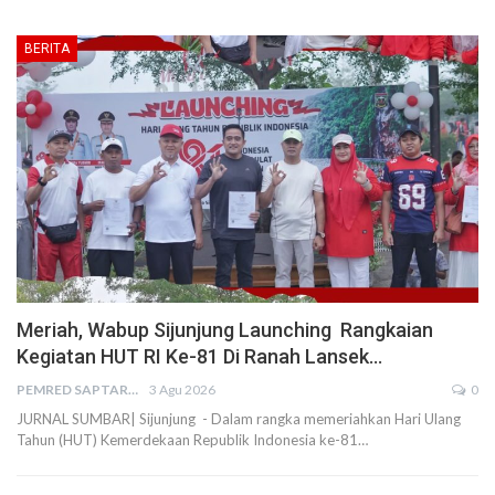
BERITA
Meriah, Wabup Sijunjung Launching Rangkaian
Kegiatan HUT RI Ke-81 Di Ranah Lansek…
PEMRED SAPTARIUS
3 Agu 2026
0
JURNAL SUMBAR| Sijunjung - Dalam rangka memeriahkan Hari Ulang
Tahun (HUT) Kemerdekaan Republik Indonesia ke-81…