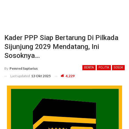
Kader PPP Siap Bertarung Di Pilkada
Sijunjung 2029 Mendatang, Ini
Sosoknya…
BERITA
POLITIK
SOSOK
By
Pemred Saptarius
Last updated
13 Okt 2025
4,229