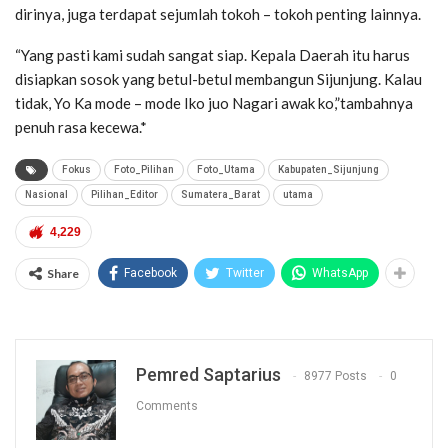
dirinya, juga terdapat sejumlah tokoh – tokoh penting lainnya.
“Yang pasti kami sudah sangat siap. Kepala Daerah itu harus
disiapkan sosok yang betul-betul membangun Sijunjung. Kalau
tidak, Yo Ka mode – mode Iko juo Nagari awak ko,”tambahnya
penuh rasa kecewa.*
Fokus
Foto_Pilihan
Foto_Utama
Kabupaten_Sijunjung
Nasional
Pilihan_Editor
Sumatera_Barat
utama
4,229
Share
Facebook
Twitter
WhatsApp
Pemred Saptarius
8977 Posts
0
Comments