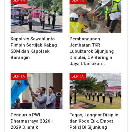
BERITA
BERITA
Kapolres Sawahlunto
Pembangunan
Pimpin Sertijab Kabag
Jembatan TKR
SDM dan Kapolsek
Lubuktarok Sijunjung
Barangin
Dimulai, CV Beringin
Jaya Utamakan…
BERITA
BERITA
Pengurus PWI
Tegas, Langgar Disiplin
Dharmasraya 2026–
dan Kode Etik, Empat
2029 Dilantik
Polisi Di Sijunjung