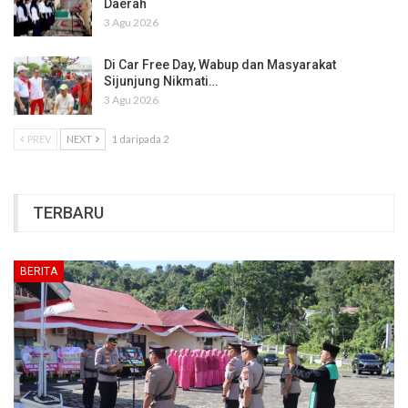
Daerah
3 Agu 2026
Di Car Free Day, Wabup dan Masyarakat
Sijunjung Nikmati…
3 Agu 2026
PREV
NEXT
1 daripada 2
TERBARU
BERITA