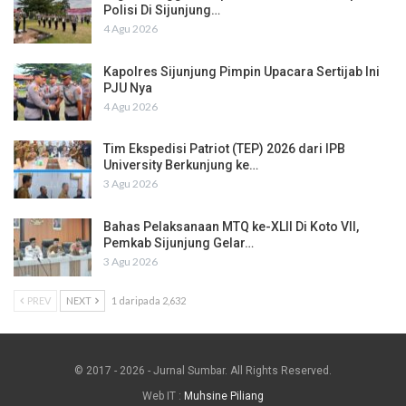
Polisi Di Sijunjung…
4 Agu 2026
Kapolres Sijunjung Pimpin Upacara Sertijab Ini
PJU Nya
4 Agu 2026
Tim Ekspedisi Patriot (TEP) 2026 dari IPB
University Berkunjung ke…
3 Agu 2026
Bahas Pelaksanaan MTQ ke-XLII Di Koto VII,
Pemkab Sijunjung Gelar…
3 Agu 2026
PREV
NEXT
1 daripada 2,632
© 2017 - 2026 - Jurnal Sumbar. All Rights Reserved.
Web IT :
Muhsine Piliang