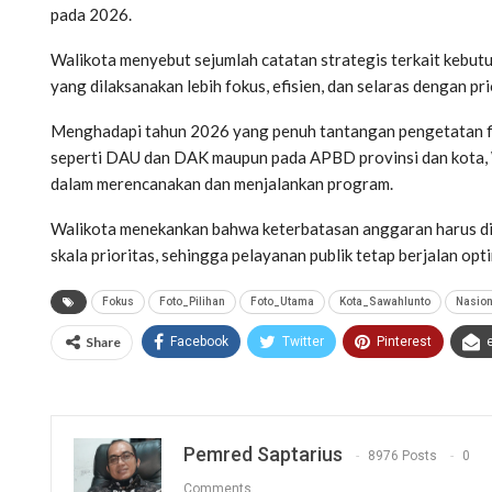
pada 2026.
Walikota menyebut sejumlah catatan strategis terkait kebut
yang dilaksanakan lebih fokus, efisien, dan selaras dengan p
Menghadapi tahun 2026 yang penuh tantangan pengetatan fisk
seperti DAU dan DAK maupun pada APBD provinsi dan kota,
dalam merencanakan dan menjalankan program.
Walikota menekankan bahwa keterbatasan anggaran harus di
skala prioritas, sehingga pelayanan publik tetap berjalan optim
Fokus
Foto_Pilihan
Foto_Utama
Kota_Sawahlunto
Nasion
Share
Facebook
Twitter
Pinterest
Pemred Saptarius
8976 Posts
0
Comments