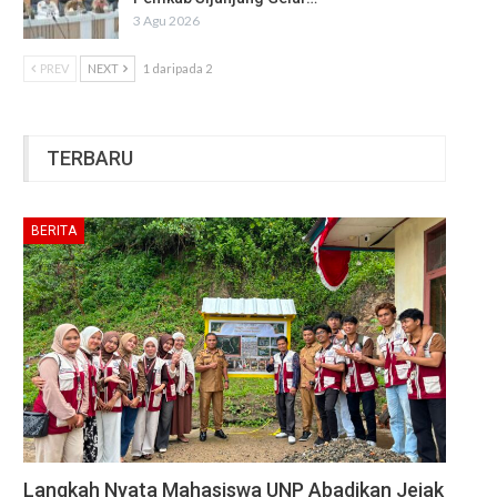
3 Agu 2026
PREV
NEXT
1 daripada 2
TERBARU
BERITA
Langkah Nyata Mahasiswa UNP Abadikan Jejak