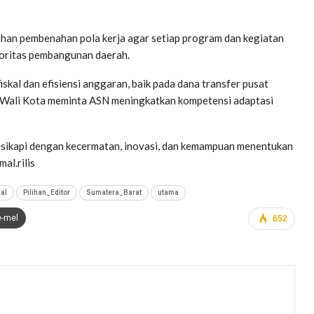
uhan pembenahan pola kerja agar setiap program dan kegiatan
rioritas pembangunan daerah.
al dan efisiensi anggaran, baik pada dana transfer pusat
 Wali Kota meminta ASN meningkatkan kompetensi adaptasi
sikapi dengan kecermatan, inovasi, dan kemampuan menentukan
al.rilis
al
Pilihan_Editor
Sumatera_Barat
utama
e-mel
652