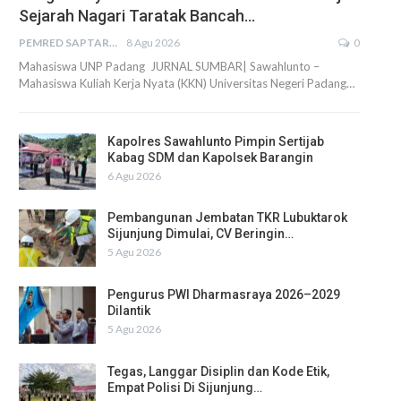
Sejarah Nagari Taratak Bancah…
PEMRED SAPTARIUS
8 Agu 2026
0
Mahasiswa UNP Padang JURNAL SUMBAR| Sawahlunto –
Mahasiswa Kuliah Kerja Nyata (KKN) Universitas Negeri Padang…
Kapolres Sawahlunto Pimpin Sertijab
Kabag SDM dan Kapolsek Barangin
6 Agu 2026
Pembangunan Jembatan TKR Lubuktarok
Sijunjung Dimulai, CV Beringin…
5 Agu 2026
Pengurus PWI Dharmasraya 2026–2029
Dilantik
5 Agu 2026
Tegas, Langgar Disiplin dan Kode Etik,
Empat Polisi Di Sijunjung…