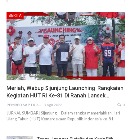
BERITA
Meriah, Wabup Sijunjung Launching Rangkaian
Kegiatan HUT RI Ke-81 Di Ranah Lansek…
PEMRED SAPTARIUS
3 Agu 2026
0
JURNAL SUMBAR| Sijunjung - Dalam rangka memeriahkan Hari
Ulang Tahun (HUT) Kemerdekaan Republik Indonesia ke-81…