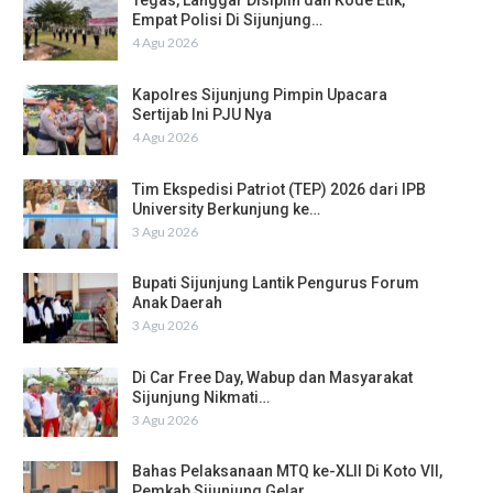
Tegas, Langgar Disiplin dan Kode Etik,
Empat Polisi Di Sijunjung…
4 Agu 2026
Kapolres Sijunjung Pimpin Upacara
Sertijab Ini PJU Nya
4 Agu 2026
Tim Ekspedisi Patriot (TEP) 2026 dari IPB
University Berkunjung ke…
3 Agu 2026
Bupati Sijunjung Lantik Pengurus Forum
Anak Daerah
3 Agu 2026
Di Car Free Day, Wabup dan Masyarakat
Sijunjung Nikmati…
3 Agu 2026
Bahas Pelaksanaan MTQ ke-XLII Di Koto VII,
Pemkab Sijunjung Gelar…