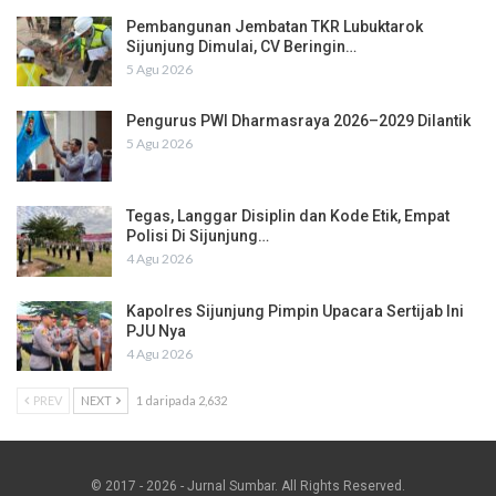
Pembangunan Jembatan TKR Lubuktarok
Sijunjung Dimulai, CV Beringin…
5 Agu 2026
Pengurus PWI Dharmasraya 2026–2029 Dilantik
5 Agu 2026
Tegas, Langgar Disiplin dan Kode Etik, Empat
Polisi Di Sijunjung…
4 Agu 2026
Kapolres Sijunjung Pimpin Upacara Sertijab Ini
PJU Nya
4 Agu 2026
PREV
NEXT
1 daripada 2,632
© 2017 - 2026 - Jurnal Sumbar. All Rights Reserved.