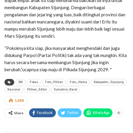
Bapak empat anak itu siap mendharma baktikan dirinya untuk
membangun Kabupaten Sijunjung. Dengan berbagai
pengalaman dan jejaring yang luas, baik ditingkat provinsi dan
nasional bahkan mancanegara, diyakini suami dari Erlis itu
mampu merubah Sijunjung lebih maju dan lebih baik lagi sesuai
Mars Sijunjung itu sendiri.
“Pokoknya kita siap, jika masyarakat menghendaki dan juga
didukung Parpol (Partai Politik) tak ada yang tak mungkin. Kita
harus secara bersama membangun Sijunjung jika ingin
berubah,”ucapnya siap maju di Pilkada Sijunjung 2029. *
DKI
Fokus
Foto_Pilihan
Foto_Utama
Kabupaten_Sijunjung
Nasional
Pilihan_Editor
Sumatera_Barat
1,669
Share
Facebook
Twitter
WhatsApp