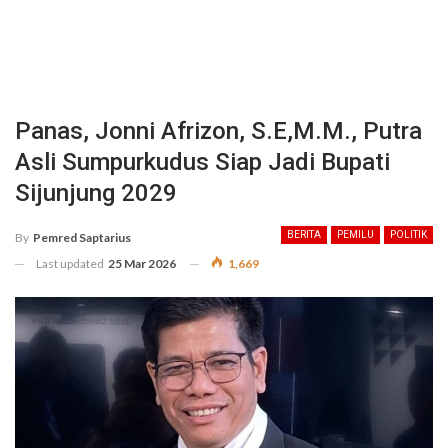
Panas, Jonni Afrizon, S.E,M.M., Putra
Asli Sumpurkudus Siap Jadi Bupati
Sijunjung 2029
BERITA
PEMILU
POLITIK
By
Pemred Saptarius
Last updated
25 Mar 2026
1,669