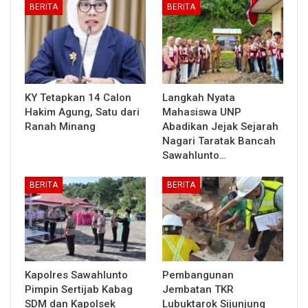
BERITA
BERITA
KY Tetapkan 14 Calon
Langkah Nyata
Hakim Agung, Satu dari
Mahasiswa UNP
Ranah Minang
Abadikan Jejak Sejarah
Nagari Taratak Bancah
Sawahlunto…
BERITA
BERITA
Kapolres Sawahlunto
Pembangunan
Pimpin Sertijab Kabag
Jembatan TKR
SDM dan Kapolsek
Lubuktarok Sijunjung