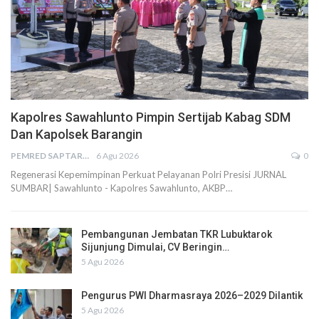
Kapolres Sawahlunto Pimpin Sertijab Kabag SDM
Dan Kapolsek Barangin
PEMRED SAPTARIUS
6 Agu 2026
0
Regenerasi Kepemimpinan Perkuat Pelayanan Polri Presisi JURNAL
SUMBAR| Sawahlunto - Kapolres Sawahlunto, AKBP…
Pembangunan Jembatan TKR Lubuktarok
Sijunjung Dimulai, CV Beringin…
5 Agu 2026
Pengurus PWI Dharmasraya 2026–2029 Dilantik
5 Agu 2026