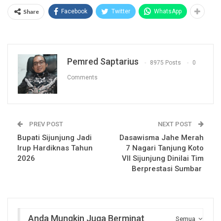
Share
Facebook
Twitter
WhatsApp
Pemred Saptarius
8975 Posts
0
Comments
PREV POST
NEXT POST
Bupati Sijunjung Jadi
Dasawisma Jahe Merah
Irup Hardiknas Tahun
7 Nagari Tanjung Koto
2026
VII Sijunjung Dinilai Tim
Berprestasi Sumbar
Anda Mungkin Juga Berminat
Semua