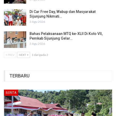
Di Car Free Day, Wabup dan Masyarakat
Sijunjung Nikmati…
3 Agu 2026
Bahas Pelaksanaan MTQ ke-XLII Di Koto VII,
Pemkab Sijunjung Gelar…
3 Agu 2026
PREV
NEXT
1 daripada 2
TERBARU
BERITA