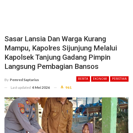
Sasar Lansia Dan Warga Kurang
Mampu, Kapolres Sijunjung Melalui
Kapolsek Tanjung Gadang Pimpin
Langsung Pembagian Bansos
BERITA
EKONOMI
PERISTIWA
By
Pemred Saptarius
Last updated
4 Mei 2026
961