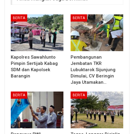
BERITA
BERITA
Kapolres Sawahlunto
Pembangunan
Pimpin Sertijab Kabag
Jembatan TKR
SDM dan Kapolsek
Lubuktarok Sijunjung
Barangin
Dimulai, CV Beringin
Jaya Utamakan…
BERITA
BERITA