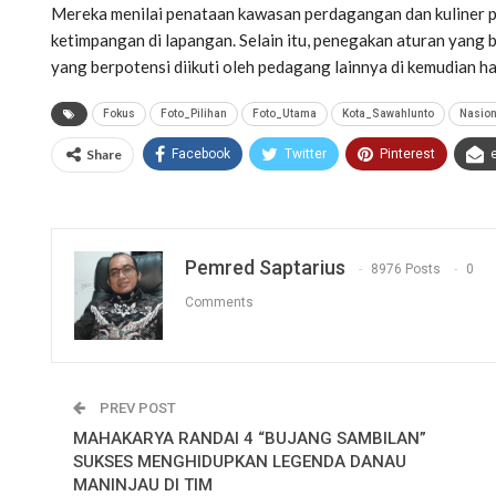
Mereka menilai penataan kawasan perdagangan dan kuliner pe
ketimpangan di lapangan. Selain itu, penegakan aturan yang
yang berpotensi diikuti oleh pedagang lainnya di kemudian ha
Fokus
Foto_Pilihan
Foto_Utama
Kota_Sawahlunto
Nasion
Share
Facebook
Twitter
Pinterest
Pemred Saptarius
8976 Posts
0
Comments
PREV POST
MAHAKARYA RANDAI 4 “BUJANG SAMBILAN”
SUKSES MENGHIDUPKAN LEGENDA DANAU
MANINJAU DI TIM