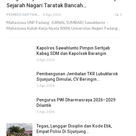
Sejarah Nagari Taratak Bancah…
PEMRED SAPTARIUS
8 Agu 2026
0
Mahasiswa UNP Padang JURNAL SUMBAR| Sawahlunto –
Mahasiswa Kuliah Kerja Nyata (KKN) Universitas Negeri Padang…
Kapolres Sawahlunto Pimpin Sertijab
Kabag SDM dan Kapolsek Barangin
6 Agu 2026
Pembangunan Jembatan TKR Lubuktarok
Sijunjung Dimulai, CV Beringin…
5 Agu 2026
Pengurus PWI Dharmasraya 2026–2029
Dilantik
5 Agu 2026
Tegas, Langgar Disiplin dan Kode Etik,
Empat Polisi Di Sijunjung…