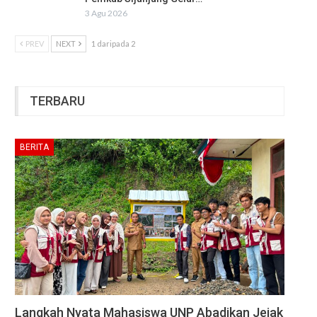
3 Agu 2026
PREV
NEXT
1 daripada 2
TERBARU
BERITA
Langkah Nyata Mahasiswa UNP Abadikan Jejak