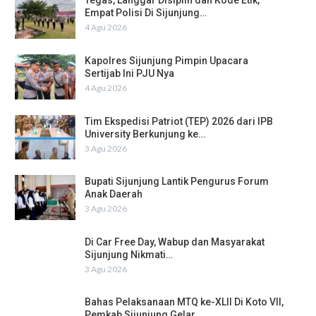
Tegas, Langgar Disiplin dan Kode Etik,
Empat Polisi Di Sijunjung…
4 Agu 2026
Kapolres Sijunjung Pimpin Upacara
Sertijab Ini PJU Nya
4 Agu 2026
Tim Ekspedisi Patriot (TEP) 2026 dari IPB
University Berkunjung ke…
3 Agu 2026
Bupati Sijunjung Lantik Pengurus Forum
Anak Daerah
3 Agu 2026
Di Car Free Day, Wabup dan Masyarakat
Sijunjung Nikmati…
3 Agu 2026
Bahas Pelaksanaan MTQ ke-XLII Di Koto VII,
Pemkab Sijunjung Gelar…