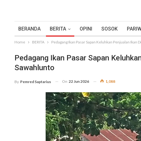
BERANDA
BERITA
OPINI
SOSOK
PARIW
Home
BERITA
Pedagang Ikan Pasar Sapan Keluhkan Penjualan Ikan D
Pedagang Ikan Pasar Sapan Keluhkan
Sawahlunto
On
22 Jun 2026
1,088
By
Pemred Saptarius