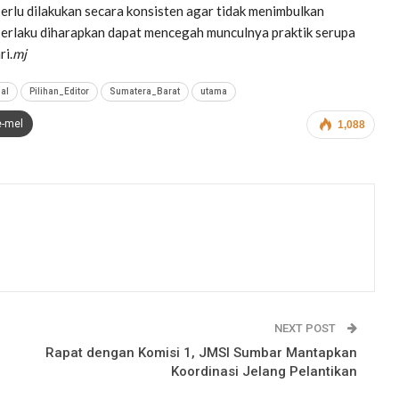
rlu dilakukan secara konsisten agar tidak menimbulkan
 berlaku diharapkan dapat mencegah munculnya praktik serupa
ri.
mj
al
Pilihan_Editor
Sumatera_Barat
utama
e-mel
1,088
NEXT POST
Rapat dengan Komisi 1, JMSI Sumbar Mantapkan
Koordinasi Jelang Pelantikan