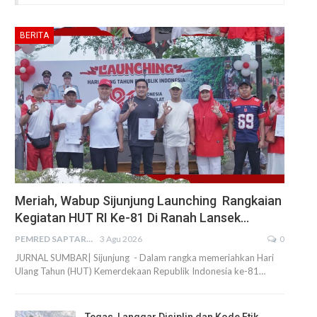
BERITA
Meriah, Wabup Sijunjung Launching Rangkaian
Kegiatan HUT RI Ke-81 Di Ranah Lansek…
PEMRED SAPTARIUS
3 Agu 2026
0
JURNAL SUMBAR| Sijunjung - Dalam rangka memeriahkan Hari
Ulang Tahun (HUT) Kemerdekaan Republik Indonesia ke-81…