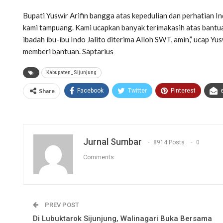
Bupati Yuswir Arifin bangga atas kepedulian dan perhatian Indo
kami tampuang. Kami ucapkan banyak terimakasih atas bantuan
ibadah ibu-ibu Indo Jalito diterima Alloh SWT, amin,” ucap Yusw
memberi bantuan. Saptarius
Kabupaten_Sijunjung
Share
Facebook
Twitter
Pinterest
Jurnal Sumbar
8914 Posts
0
Comments
PREV POST
Di Lubuktarok Sijunjung, Walinagari Buka Bersama