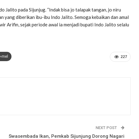
 Jalito pada Sijunjug. “Indak bisa jo talapak tangan, jo niru
 yang diberikan ibu-ibu Indo Jalito. Semoga kebaikan dan amal
ir Arifin, sejak periode awal ia menjadi bupati Indo Jalito selalu
e-mel
227
NEXT POST
Swasembada Ikan, Pemkab Sijunjung Dorong Nagari