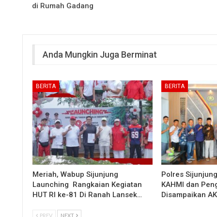
di Rumah Gadang
Anda Mungkin Juga Berminat
BERITA
BERITA
Meriah, Wabup Sijunjung
Polres Sijunjun
Launching Rangkaian Kegiatan
KAHMI dan Peng
HUT RI ke-81 Di Ranah Lansek…
Disampaikan A
PREV
NEXT