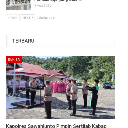
3 Agu 2026
PREV
NEXT
1 daripada 2
TERBARU
BERITA
Kapolres Sawahlunto Pimpin Sertijab Kabag