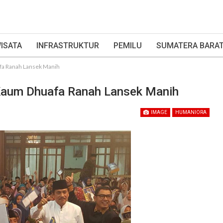
ISATA
INFRASTRUKTUR
PEMILU
SUMATERA BARA
afa Ranah Lansek Manih
 Kaum Dhuafa Ranah Lansek Manih
IMAGE
HUMANIORA