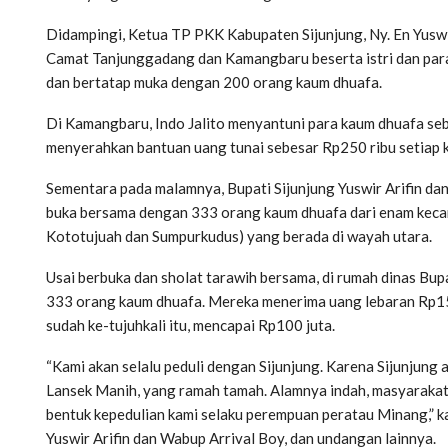
Didampingi, Ketua TP PKK Kabupaten Sijunjung, Ny. En Yuswir 
Camat Tanjunggadang dan Kamangbaru beserta istri dan para
dan bertatap muka dengan 200 orang kaum dhuafa.
Di Kamangbaru, Indo Jalito menyantuni para kaum dhuafa s
menyerahkan bantuan uang tunai sebesar Rp250 ribu setiap k
Sementara pada malamnya, Bupati Sijunjung Yuswir Arifin da
buka bersama dengan 333 orang kaum dhuafa dari enam kecam
Kototujuah dan Sumpurkudus) yang berada di wayah utara.
Usai berbuka dan sholat tarawih bersama, di rumah dinas Bup
333 orang kaum dhuafa. Mereka menerima uang lebaran Rp150
sudah ke-tujuhkali itu, mencapai Rp100 juta.
“Kami akan selalu peduli dengan Sijunjung. Karena Sijunjun
Lansek Manih, yang ramah tamah. Alamnya indah, masyarakatnya
bentuk kepedulian kami selaku perempuan peratau Minang,” kat
Yuswir Arifin dan Wabup Arrival Boy, dan undangan lainnya.