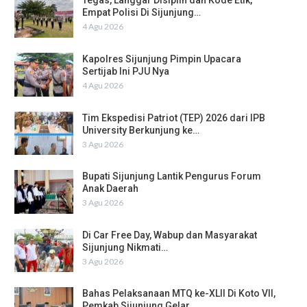
Tegas, Langgar Disiplin dan Kode Etik,
Empat Polisi Di Sijunjung…
4 Agu 2026
Kapolres Sijunjung Pimpin Upacara
Sertijab Ini PJU Nya
4 Agu 2026
Tim Ekspedisi Patriot (TEP) 2026 dari IPB
University Berkunjung ke…
3 Agu 2026
Bupati Sijunjung Lantik Pengurus Forum
Anak Daerah
3 Agu 2026
Di Car Free Day, Wabup dan Masyarakat
Sijunjung Nikmati…
3 Agu 2026
Bahas Pelaksanaan MTQ ke-XLII Di Koto VII,
Pemkab Sijunjung Gelar…