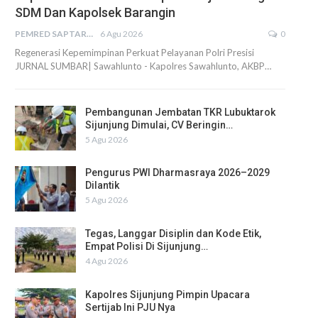
SDM Dan Kapolsek Barangin
PEMRED SAPTARIUS
6 Agu 2026
0
Regenerasi Kepemimpinan Perkuat Pelayanan Polri Presisi
JURNAL SUMBAR| Sawahlunto - Kapolres Sawahlunto, AKBP…
Pembangunan Jembatan TKR Lubuktarok
Sijunjung Dimulai, CV Beringin…
5 Agu 2026
Pengurus PWI Dharmasraya 2026–2029
Dilantik
5 Agu 2026
Tegas, Langgar Disiplin dan Kode Etik,
Empat Polisi Di Sijunjung…
4 Agu 2026
Kapolres Sijunjung Pimpin Upacara
Sertijab Ini PJU Nya