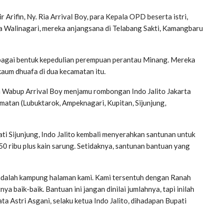
Arifin, Ny. Ria Arrival Boy, para Kepala OPD beserta istri,
 Walinagari, mereka anjangsana di Telabang Sakti, Kamangbaru
ebagai bentuk kepedulian perempuan perantau Minang. Mereka
aum dhuafa di dua kecamatan itu.
n Wabup Arrival Boy menjamu rombongan Indo Jalito Jakarta
atan (Lubuktarok, Ampeknagari, Kupitan, Sijunjung,
ati Sijunjung, Indo Jalito kembali menyerahkan santunan untuk
 ribu plus kain sarung. Setidaknya, santunan bantuan yang
g adalah kampung halaman kami. Kami tersentuh dengan Ranah
 baik-baik. Bantuan ini jangan dinilai jumlahnya, tapi inilah
a Astri Asgani, selaku ketua Indo Jalito, dihadapan Bupati