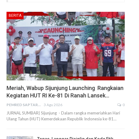
BERITA
Meriah, Wabup Sijunjung Launching Rangkaian
Kegiatan HUT RI Ke-81 Di Ranah Lansek…
PEMRED SAPTARIUS
3 Agu 2026
0
JURNAL SUMBAR| Sijunjung - Dalam rangka memeriahkan Hari
Ulang Tahun (HUT) Kemerdekaan Republik Indonesia ke-81…