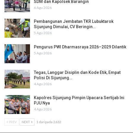
SDM dan Kapolsek Barangin
6 Agu 2026
Pembangunan Jembatan TKR Lubuktarok
Sijunjung Dimulai, CV Beringin…
5 Agu 2026
Pengurus PWI Dharmasraya 2026–2029 Dilantik
5 Agu 2026
Tegas, Langgar Disiplin dan Kode Etik, Empat
Polisi Di Sijunjung…
4 Agu 2026
Kapolres Sijunjung Pimpin Upacara Sertijab Ini
PJU Nya
4 Agu 2026
PREV
NEXT
1 daripada 2,632