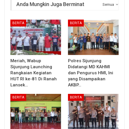
Anda Mungkin Juga Berminat
Semua
BERITA
BERITA
Meriah, Wabup
Polres Sijunjung
Sijunjung Launching
Didatangi MD KAHMI
Rangkaian Kegiatan
dan Pengurus HMI, Ini
HUT RI ke-81 Di Ranah
yang Disampaikan
Lansek…
AKBP…
BERITA
BERITA