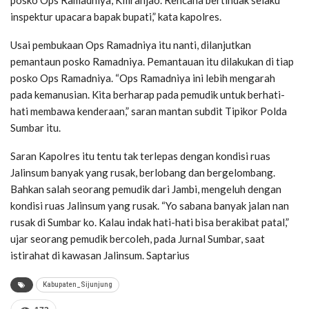
posko Ops Ramadniya, Kiliranjao. Rencana bertindak selaku
inspektur upacara bapak bupati,” kata kapolres.
Usai pembukaan Ops Ramadniya itu nanti, dilanjutkan
pemantaun posko Ramadniya. Pemantauan itu dilakukan di tiap
posko Ops Ramadniya. “Ops Ramadniya ini lebih mengarah
pada kemanusian. Kita berharap pada pemudik untuk berhati-
hati membawa kenderaan,” saran mantan subdit Tipikor Polda
Sumbar itu.
Saran Kapolres itu tentu tak terlepas dengan kondisi ruas
Jalinsum banyak yang rusak, berlobang dan bergelombang.
Bahkan salah seorang pemudik dari Jambi, mengeluh dengan
kondisi ruas Jalinsum yang rusak. “Yo sabana banyak jalan nan
rusak di Sumbar ko. Kalau indak hati-hati bisa berakibat patal,”
ujar seorang pemudik bercoleh, pada Jurnal Sumbar, saat
istirahat di kawasan Jalinsum. Saptarius
Kabupaten_Sijunjung