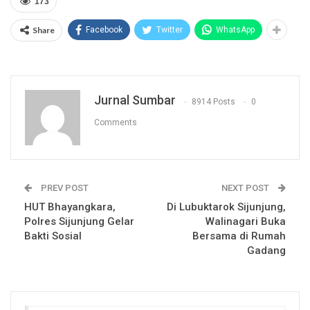
173
Share
Facebook
Twitter
WhatsApp
Jurnal Sumbar
8914 Posts
0
Comments
PREV POST
NEXT POST
HUT Bhayangkara,
Di Lubuktarok Sijunjung,
Polres Sijunjung Gelar
Walinagari Buka
Bakti Sosial
Bersama di Rumah
Gadang