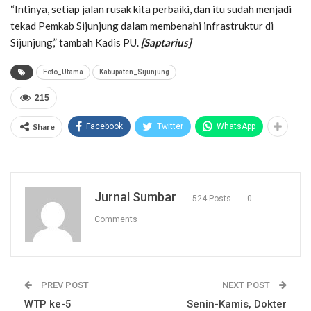
“Intinya, setiap jalan rusak kita perbaiki, dan itu sudah menjadi
tekad Pemkab Sijunjung dalam membenahi infrastruktur di
Sijunjung,” tambah Kadis PU.
[Saptarius]
Foto_Utama
Kabupaten_Sijunjung
215
Share
Facebook
Twitter
WhatsApp
Jurnal Sumbar
524 Posts
0
Comments
PREV POST
NEXT POST
WTP ke-5
Senin-Kamis, Dokter