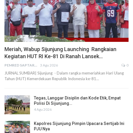
Meriah, Wabup Sijunjung Launching Rangkaian
Kegiatan HUT RI Ke-81 Di Ranah Lansek…
PEMRED SAPTARIUS
3 Agu 2026
0
JURNAL SUMBAR| Sijunjung - Dalam rangka memeriahkan Hari Ulang
Tahun (HUT) Kemerdekaan Republik Indonesia ke-81…
Tegas, Langgar Disiplin dan Kode Etik, Empat
Polisi Di Sijunjung…
4 Agu 2026
Kapolres Sijunjung Pimpin Upacara Sertijab Ini
PJU Nya