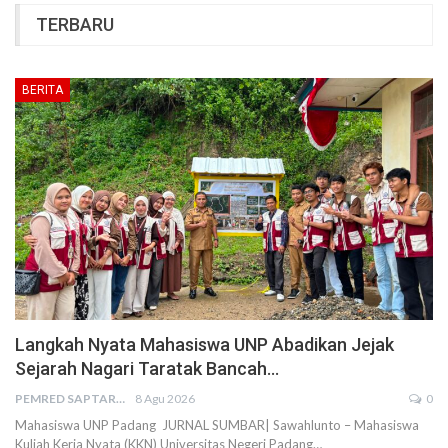
TERBARU
BERITA
Langkah Nyata Mahasiswa UNP Abadikan Jejak
Sejarah Nagari Taratak Bancah…
PEMRED SAPTARIUS
8 Agu 2026
0
Mahasiswa UNP Padang JURNAL SUMBAR| Sawahlunto – Mahasiswa
Kuliah Kerja Nyata (KKN) Universitas Negeri Padang…