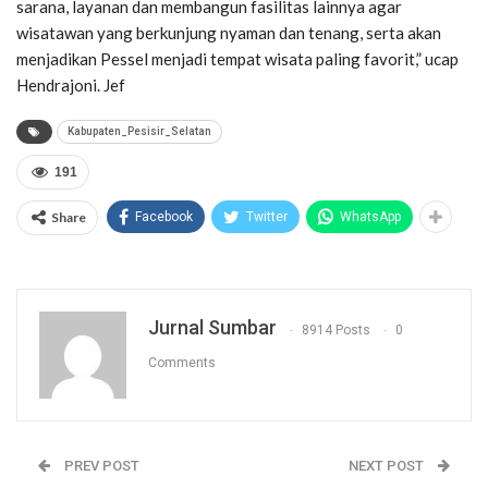
sarana, layanan dan membangun fasilitas lainnya agar
wisatawan yang berkunjung nyaman dan tenang, serta akan
menjadikan Pessel menjadi tempat wisata paling favorit,” ucap
Hendrajoni. Jef
Kabupaten_Pesisir_Selatan
191
Share
Facebook
Twitter
WhatsApp
Jurnal Sumbar
8914 Posts
0
Comments
PREV POST
NEXT POST