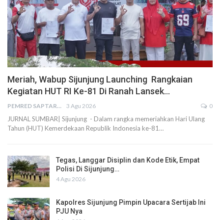
Meriah, Wabup Sijunjung Launching Rangkaian
Kegiatan HUT RI Ke-81 Di Ranah Lansek…
PEMRED SAPTARIUS
3 Agu 2026
0
JURNAL SUMBAR| Sijunjung - Dalam rangka memeriahkan Hari Ulang
Tahun (HUT) Kemerdekaan Republik Indonesia ke-81…
Tegas, Langgar Disiplin dan Kode Etik, Empat
Polisi Di Sijunjung…
4 Agu 2026
Kapolres Sijunjung Pimpin Upacara Sertijab Ini
PJU Nya