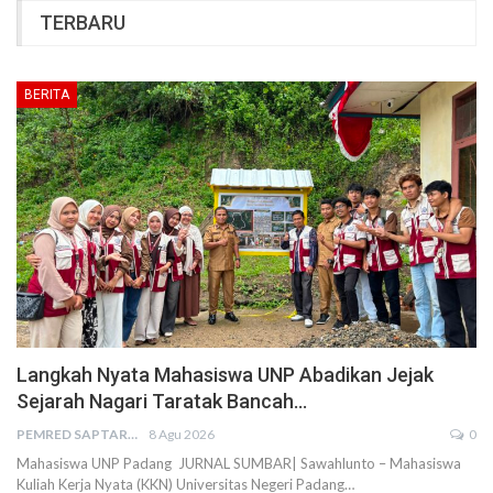
TERBARU
BERITA
Langkah Nyata Mahasiswa UNP Abadikan Jejak
Sejarah Nagari Taratak Bancah…
PEMRED SAPTARIUS
8 Agu 2026
0
Mahasiswa UNP Padang JURNAL SUMBAR| Sawahlunto – Mahasiswa
Kuliah Kerja Nyata (KKN) Universitas Negeri Padang…